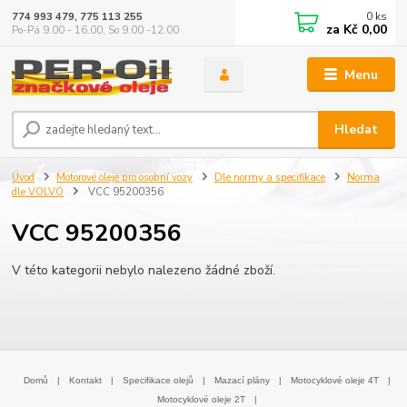
0
ks
774 993 479, 775 113 255
za
Kč 0,00
Po-Pá 9.00 - 16.00, So 9.00 -12.00
Menu
Hledat
Úvod
Motorové oleje pro osobní vozy
Dle normy a specifikace
Norma
dle VOLVO
VCC 95200356
VCC 95200356
V této kategorii nebylo nalezeno žádné zboží.
Domů
|
Kontakt
|
Specifikace olejů
|
Mazací plány
|
Motocyklové oleje 4T
|
Motocyklové oleje 2T
|