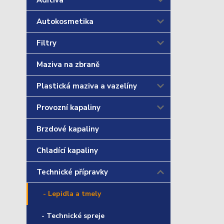
Aditiva
Autokosmetika
Filtry
Maziva na zbraně
Plastická maziva a vazelíny
Provozní kapaliny
Brzdové kapaliny
Chladící kapaliny
Technické přípravky
- Lepidla a tmely
- Technické spreje