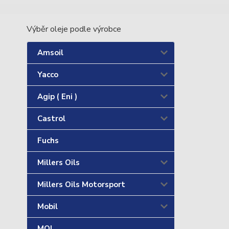
Výběr oleje podle výrobce
Amsoil
Yacco
Agip ( Eni )
Castrol
Fuchs
Millers Oils
Millers Oils Motorsport
Mobil
MOL