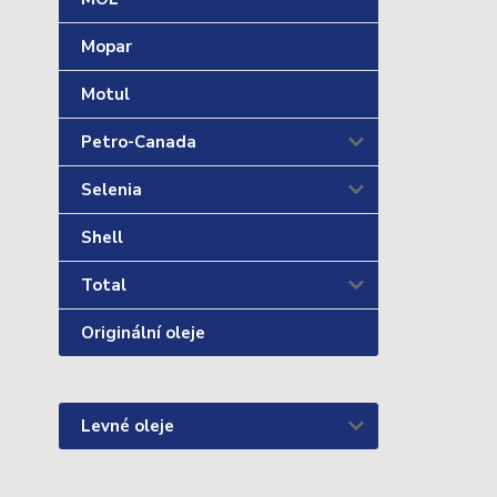
Mopar
Motul
Petro-Canada
Selenia
Shell
Total
Originální oleje
Levné oleje