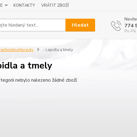
E
KONTAKTY
VRÁTIT ZBOŽÍ
Nevíte
Hledat
774 
Po-Pá 
echnické přípravky
- Lepidla a tmely
pidla a tmely
tegorii nebylo nalezeno žádné zboží.