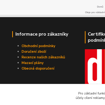
Domů
Oleje pro nákladní
Informace pro zákazníky
Certifi
podmín
Obchodní podmínky
Doručení zboží
Recenze našich zákazníků
Mazací plány
Obecná doporučení
Pro základní funk
účely cílení reklam