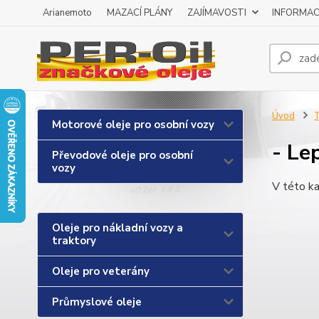
Arianemoto
MAZACÍ PLÁNY
ZAJÍMAVOSTI
INFORMAC
Úvod
T
Motorové oleje pro osobní vozy
- Le
Převodové oleje pro osobní
vozy
V této ka
Oleje pro nákladní vozy a
traktory
Oleje pro veterány
Průmyslové oleje