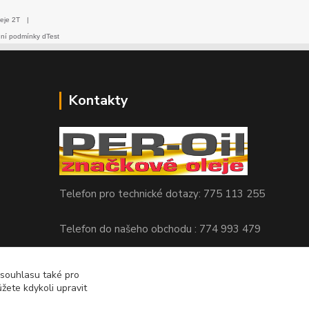
eje 2T
|
dní podmínky dTest
Kontakty
Telefon pro technické dotazy: 775 113 255
Telefon do našeho obchodu : 774 993 479
info@znackoveoleje.cz
 souhlasu také pro
žete kdykoli upravit