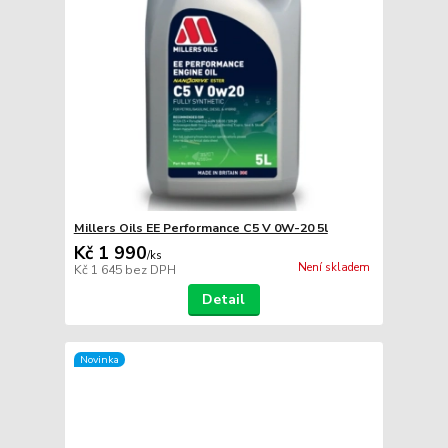
Millers Oils EE Performance C5 V 0W-20 5l
Kč 1 990
/
ks
Není skladem
Kč 1 645
bez DPH
Detail
Novinka