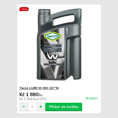
Akce
Yacco LUBE W 0W-20 *5l
Kč 1 880
/
ks
Skladem
Kč 1 554
bez DPH
Přidat do košíku