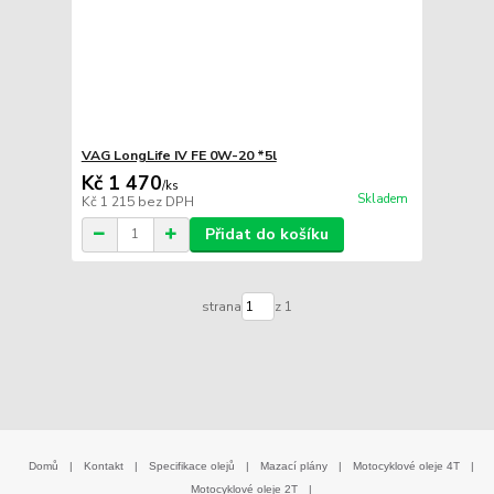
VAG LongLife IV FE 0W-20 *5l
Kč 1 470
/
ks
Skladem
Kč 1 215
bez DPH
Přidat do košíku
strana
z 1
Domů
|
Kontakt
|
Specifikace olejů
|
Mazací plány
|
Motocyklové oleje 4T
|
Motocyklové oleje 2T
|