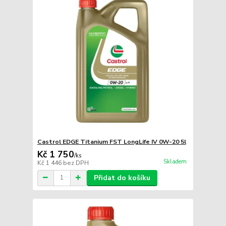
Castrol EDGE Titanium FST LongLife IV 0W-20 5l
Kč 1 750
/
ks
Skladem
Kč 1 446
bez DPH
Přidat do košíku