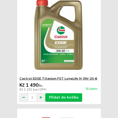
Castrol EDGE Titanium FST LongLife IV 0W-20 4l
Kč 1 490
/
ks
Skladem
Kč 1 231
bez DPH
Přidat do košíku