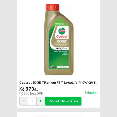
Castrol EDGE Titanium FST LongLife IV 0W-20 1l
Kč 370
/
ks
Skladem
Kč 306
bez DPH
Přidat do košíku