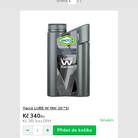
strana
z 1
Yacco LUBE W 0W-20 *1l
Kč 340
/
ks
Skladem
Kč 281
bez DPH
Přidat do košíku