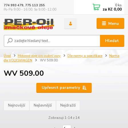
0
ks
774 993 479, 775 113 255
za
Kč 0,00
Po-Pá 9.00 - 16.00, So 9.00 -12.00
Menu
Hledat
Úvod
Motorové oleje pro osobní vozy
Dle normy a specifikace
Norma
dle VOLKSWAGEN
WV 509.00
WV 509.00
Upřesnit parametry
Nejnovější
Nejlevnější
Nejdražší
Zobrazuji 1-14 z 14