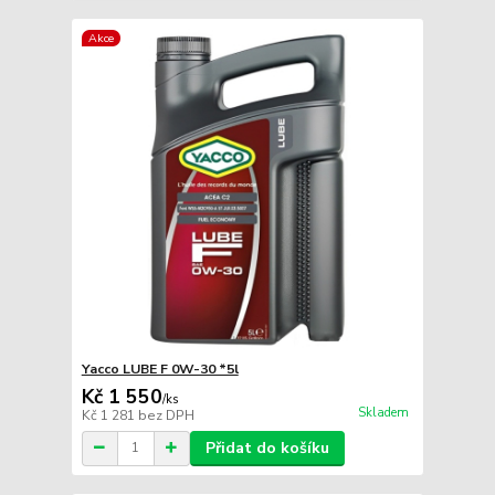
Akce
Yacco LUBE F 0W-30 *5l
Kč 1 550
/
ks
Skladem
Kč 1 281
bez DPH
Přidat do košíku