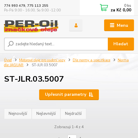
0
ks
774 993 479, 775 113 255
za
Kč 0,00
Po-Pá 9.00 - 16.00, So 9.00 -12.00
Menu
Hledat
Úvod
Motorové oleje pro osobní vozy
Dle normy a specifikace
Norma
dle JAGUAR
ST-JLR.03.5007
ST-JLR.03.5007
Upřesnit parametry
Nejnovější
Nejlevnější
Nejdražší
Zobrazuji 1-4 z 4