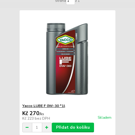
strana
z 1
Yacco LUBE F 0W-30 *1l
Kč 270
/
ks
Skladem
Kč 223
bez DPH
Přidat do košíku