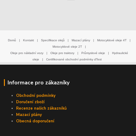
Domů
|
Kontakt
|
Specifikace olejů
|
Mazací plány
|
Motocyklové oleje 4T
|
Motocyklové oleje 2T
|
Oleje pro nákladní vozy
|
Oleje pro traktory
|
Průmyslové oleje
|
Hydraulické
oleje
|
Certifikované obchodní podmínky dTest
Informace pro zákazníky
Obchodní podmínky
Doručení zboží
Recenze našich zákazníků
Mazací plány
Obecná doporučení