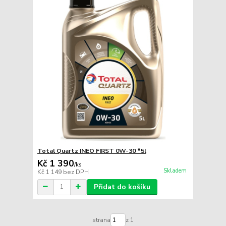
Total Quartz INEO FIRST 0W-30 *5l
Kč 1 390
/
ks
Skladem
Kč 1 149
bez DPH
Přidat do košíku
strana
z 1