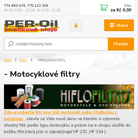
0
ks
774 993 479, 775 113 255
za
Kč 0,00
Po-Pá 9.00 - 16.00, So 9.00 -12.00
Menu
Hledat
Úvod
Filtry
- Motocyklové filtry
- Motocyklové filtry
Zde si vyberte fitr pro Váš motocykl nebo čtyřkolku z
katalogu
, otevře se Vám nové okno ve kterém si vyberete
vhodný filtr podle typu motocyklu a potom na e-shopu vložíte do
košíku filtr,který jste si vybrali(např.HF 131 ,HF 154 ).