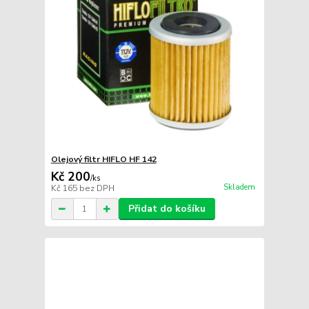
Olejový filtr HIFLO HF 142
Kč 200
/
ks
Skladem
Kč 165
bez DPH
Přidat do košíku