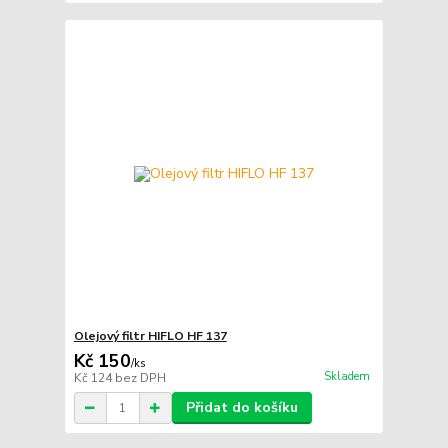
Olejový filtr HIFLO HF 137
Kč 150
/
ks
Skladem
Kč 124
bez DPH
Přidat do košíku