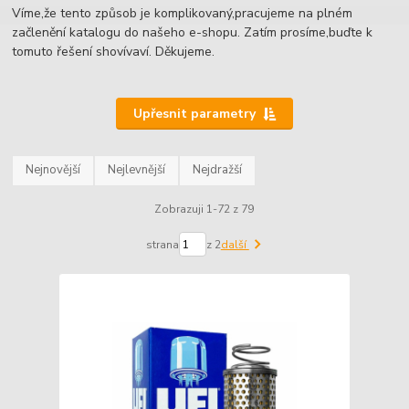
Víme,že tento způsob je komplikovaný,pracujeme na plném
začlenění katalogu do našeho e-shopu. Zatím prosíme,buďte k
tomuto řešení shovívaví. Děkujeme.
Upřesnit parametry
Nejnovější
Nejlevnější
Nejdražší
Zobrazuji 1-72 z 79
strana
z 2
další