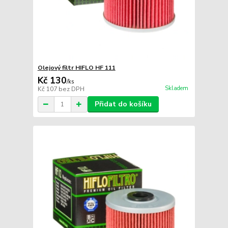
Olejový filtr HIFLO HF 111
Kč 130
/
ks
Skladem
Kč 107
bez DPH
Přidat do košíku