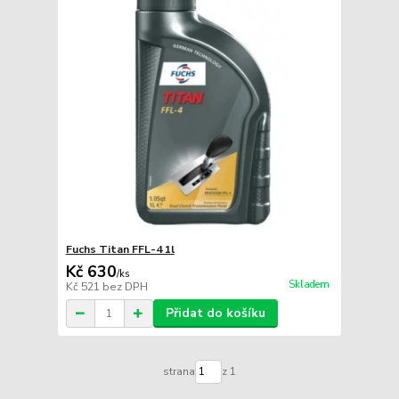
Fuchs Titan FFL-4 1l
Kč 630
/
ks
Skladem
Kč 521
bez DPH
Přidat do košíku
strana
z 1