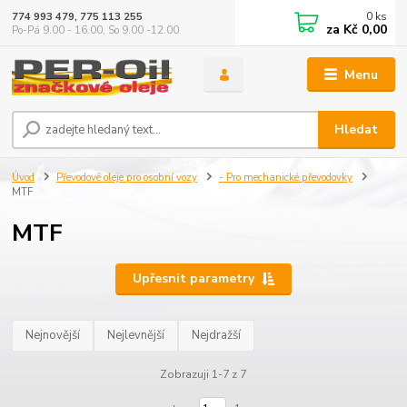
0
ks
774 993 479, 775 113 255
za
Kč 0,00
Po-Pá 9.00 - 16.00, So 9.00 -12.00
Menu
Hledat
Úvod
Převodové oleje pro osobní vozy
- Pro mechanické převodovky
MTF
MTF
Upřesnit parametry
Nejnovější
Nejlevnější
Nejdražší
Zobrazuji 1-7 z 7