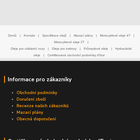
Domů
|
Kontakt
|
Specifikace olejů
|
Mazací plány
|
Motocyklové oleje 4T
|
Motocyklové oleje 2T
|
Oleje pro nákladní vozy
|
Oleje pro traktory
|
Průmyslové oleje
|
Hydraulické
oleje
|
Certifikované obchodní podmínky dTest
Informace pro zákazníky
Obchodní podmínky
Doručení zboží
Recenze našich zákazníků
Mazací plány
Obecná doporučení