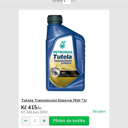
strana
z 1
Tutela Transmission Experya 75W *1l
Kč 415
/
ks
Skladem
Kč 343
bez DPH
Přidat do košíku