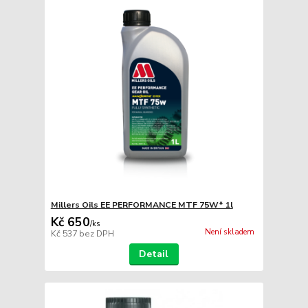
Millers Oils EE PERFORMANCE MTF 75W* 1l
Kč 650
/
ks
Není skladem
Kč 537
bez DPH
Detail