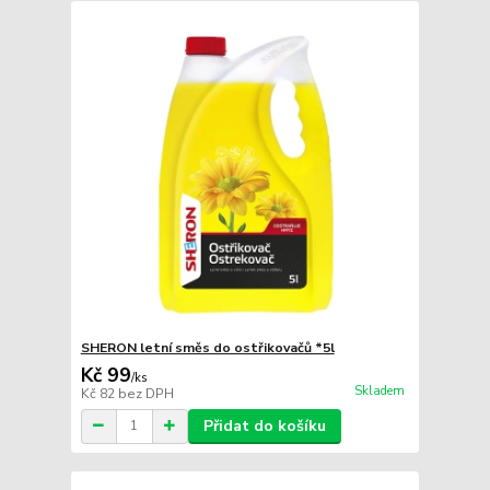
SHERON letní směs do ostřikovačů *5l
Kč 99
/
ks
Skladem
Kč 82
bez DPH
Přidat do košíku