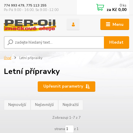
0
ks
774 993 479, 775 113 255
za
Kč 0,00
Po-Pá 9.00 - 16.00, So 9.00 -12.00
Menu
Hledat
Úvod
Letní přípravky
Letní přípravky
Upřesnit parametry
Nejnovější
Nejlevnější
Nejdražší
Zobrazuji 1-7 z 7
strana
z 1