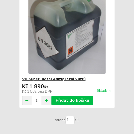
VIF Super Diesel Aditiv, letní 5 litrů
Kč 1 890
/
ks
Skladem
Kč 1 562
bez DPH
Přidat do košíku
strana
z 1