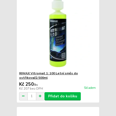
RIWAX Vitromat 1: 100 Letní směs do
ostřikovačů 500ml
Kč 250
/
ks
Skladem
Kč 207
bez DPH
Přidat do košíku