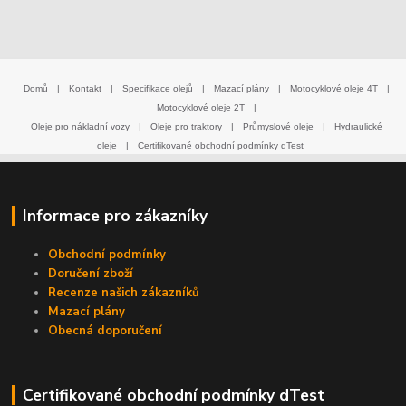
Domů
|
Kontakt
|
Specifikace olejů
|
Mazací plány
|
Motocyklové oleje 4T
|
Motocyklové oleje 2T
|
Oleje pro nákladní vozy
|
Oleje pro traktory
|
Průmyslové oleje
|
Hydraulické
oleje
|
Certifikované obchodní podmínky dTest
Informace pro zákazníky
Obchodní podmínky
Doručení zboží
Recenze našich zákazníků
Mazací plány
Obecná doporučení
Certifikované obchodní podmínky dTest