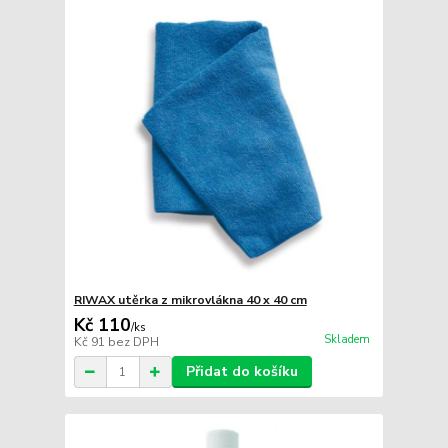
RIWAX utěrka z mikrovlákna 40 x 40 cm
Kč 110
/
ks
Skladem
Kč 91
bez DPH
Přidat do košíku