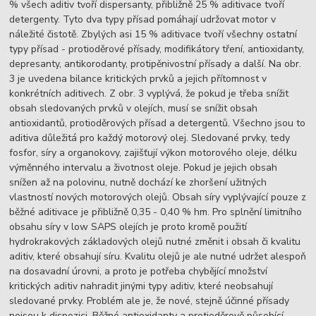
% všech aditiv tvoří dispersanty, přibližně 25 % aditivace tvoří
detergenty. Tyto dva typy přísad pomáhají udržovat motor v
náležité čistotě. Zbylých asi 15 % aditivace tvoří všechny ostatní
typy přísad - protioděrové přísady, modifikátory tření, antioxidanty,
depresanty, antikorodanty, protipěnivostní přísady a další. Na obr.
3 je uvedena bilance kritických prvků a jejich přítomnost v
konkrétních aditivech. Z obr. 3 vyplývá, že pokud je třeba snížit
obsah sledovaných prvků v olejích, musí se snížit obsah
antioxidantů, protioděrových přísad a detergentů. Všechno jsou to
aditiva důležitá pro každý motorový olej. Sledované prvky, tedy
fosfor, síry a organokovy, zajišťují výkon motorového oleje, délku
výměnného intervalu a životnost oleje. Pokud je jejich obsah
snížen až na polovinu, nutně dochází ke zhoršení užitných
vlastností nových motorových olejů. Obsah síry vyplývající pouze z
běžné aditivace je přibližně 0,35 - 0,40 % hm. Pro splnění limitního
obsahu síry v low SAPS olejích je proto kromě použití
hydrokrakových základových olejů nutné změnit i obsah či kvalitu
aditiv, které obsahují síru. Kvalitu olejů je ale nutné udržet alespoň
na dosavadní úrovni, a proto je potřeba chybějící množství
kritických aditiv nahradit jinými typy aditiv, které neobsahují
sledované prvky. Problém ale je, že nové, stejně účinné přísady
nejsou k dispozici. Běžné antioxidanty a protioděrově působící