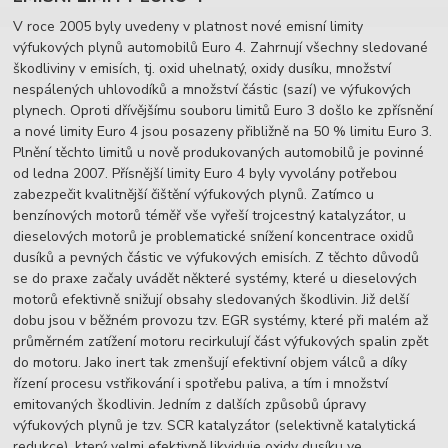
V roce 2005 byly uvedeny v platnost nové emisní limity
výfukových plynů automobilů Euro 4. Zahrnují všechny sledované
škodliviny v emisích, tj. oxid uhelnatý, oxidy dusíku, množství
nespálených uhlovodíků a množství částic (sazí) ve výfukových
plynech. Oproti dřívějšímu souboru limitů Euro 3 došlo ke zpřísnění
a nové limity Euro 4 jsou posazeny přibližně na 50 % limitu Euro 3.
Plnění těchto limitů u nově produkovaných automobilů je povinné
od ledna 2007. Přísnější limity Euro 4 byly vyvolány potřebou
zabezpečit kvalitnější čištění výfukových plynů. Zatímco u
benzínových motorů téměř vše vyřeší trojcestný katalyzátor, u
dieselových motorů je problematické snížení koncentrace oxidů
dusíků a pevných částic ve výfukových emisích. Z těchto důvodů
se do praxe začaly uvádět některé systémy, které u dieselových
motorů efektivně snižují obsahy sledovaných škodlivin. Již delší
dobu jsou v běžném provozu tzv. EGR systémy, které při malém až
průměrném zatížení motoru recirkulují část výfukových spalin zpět
do motoru. Jako inert tak zmenšují efektivní objem válců a díky
řízení procesu vstřikování i spotřebu paliva, a tím i množství
emitovaných škodlivin. Jedním z dalších způsobů úpravy
výfukových plynů je tzv. SCR katalyzátor (selektivně katalytická
redukce), který velmi efektivně likviduje oxidy dusíku ve