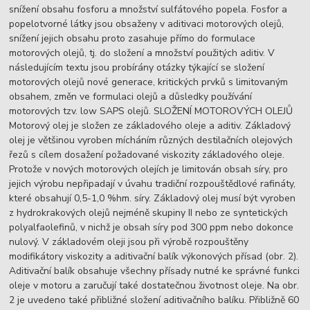
snížení obsahu fosforu a množství sulfátového popela. Fosfor a
popelotvorné látky jsou obsaženy v aditivaci motorových olejů,
snížení jejich obsahu proto zasahuje přímo do formulace
motorových olejů, tj. do složení a množství použitých aditiv. V
následujícím textu jsou probírány otázky týkající se složení
motorových olejů nové generace, kritických prvků s limitovaným
obsahem, změn ve formulaci olejů a důsledky používání
motorových tzv. low SAPS olejů. SLOŽENÍ MOTOROVÝCH OLEJŮ
Motorový olej je složen ze základového oleje a aditiv. Základový
olej je většinou vyroben mícháním různých destilačních olejových
řezů s cílem dosažení požadované viskozity základového oleje.
Protože v nových motorových olejích je limitován obsah síry, pro
jejich výrobu nepřipadají v úvahu tradiční rozpouštědlové rafináty,
které obsahují 0,5-1,0 %hm. síry. Základový olej musí být vyroben
z hydrokrakových olejů nejméně skupiny II nebo ze syntetických
polyalfaolefinů, v nichž je obsah síry pod 300 ppm nebo dokonce
nulový. V základovém oleji jsou při výrobě rozpouštěny
modifikátory viskozity a aditivační balík výkonových přísad (obr. 2).
Aditivační balík obsahuje všechny přísady nutné ke správné funkci
oleje v motoru a zaručují také dostatečnou životnost oleje. Na obr.
2 je uvedeno také přibližné složení aditivačního balíku. Přibližně 60