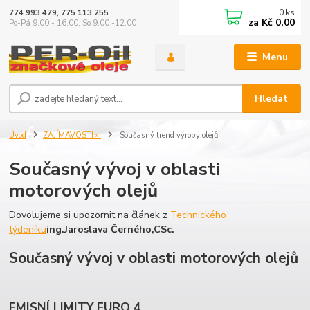
0
ks
774 993 479, 775 113 255
za
Kč 0,00
Po-Pá 9.00 - 16.00, So 9.00 -12.00
Menu
Hledat
Úvod
ZAJÍMAVOSTI »
Současný trend výroby olejů
Současný vývoj v oblasti
motorových olejů
Dovolujeme si upozornit na článek z
Technického
týdeníku
ing.Jaroslava Černého,CSc.
Současný vývoj v oblasti motorových olejů
EMISNÍ LIMITY EURO 4