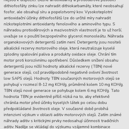
dithiofosfáty zinku lze nahradit dithiokarbamáty, které neobsahují
fosfor, ale obsahují síru a popelotvorný kov. Vysokoteplotní
antioxidační účinky dithiofosfátů lze do určité míry nahradit
nízkoteplotními antioxidanty fenolového a aminového typu. S
náhradou protioděrových a mazivostních vlastností je to už horší,
uvažuje se o použití bezpopelného glycerol monooleátu. Náhrada
organokovových detergentů zatím není. Detergenty jsou nositeli
alkalické rezervy motorového oleje, která neutralizuje kyselé
zplodiny spalování paliva a produkty oxidace oleje. Chrání tím
motor proti korozívnímu opotřebení. Důsledkem snížení obsahu
detergentů jsou nižší hodnoty alkalické rezervy (TBN) nové
generace olejů, což pravděpodobně negativně ovlivní životnost
low SAPS olejů. Hodnoty TBN současných motorových olejů se
pohybují v rozmezí 8-12 mg KOH/g, průměrně kolem 10 mg KOH/g.
TBN olejů nové generace se pohybuje kolem 6 mg KOH/g. Tato
hodnota TBN je evidentně příliš nízká na to, aby efektivně
chránila motor před účinky kyselých látek po celou dobu
předpokládané životnosti oleje. V současné době probíhá
intenzivní výzkum v oblasti aditiv motorových olejů. Zatím známé
náhrady aditiv s kritickými prvky nedosahují účinnosti tradičních
aditiv. Naděje se vkládají do výzkumu vzájemné kombinace