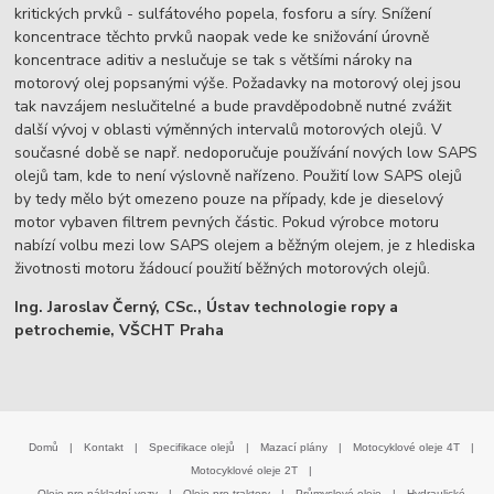
kritických prvků - sulfátového popela, fosforu a síry. Snížení
koncentrace těchto prvků naopak vede ke snižování úrovně
koncentrace aditiv a neslučuje se tak s většími nároky na
motorový olej popsanými výše. Požadavky na motorový olej jsou
tak navzájem neslučitelné a bude pravděpodobně nutné zvážit
další vývoj v oblasti výměnných intervalů motorových olejů. V
současné době se např. nedoporučuje používání nových low SAPS
olejů tam, kde to není výslovně nařízeno. Použití low SAPS olejů
by tedy mělo být omezeno pouze na případy, kde je dieselový
motor vybaven filtrem pevných částic. Pokud výrobce motoru
nabízí volbu mezi low SAPS olejem a běžným olejem, je z hlediska
životnosti motoru žádoucí použití běžných motorových olejů.
Ing. Jaroslav Černý, CSc
.
, Ústav technologie ropy a
petrochemie, VŠCHT Praha
Domů
|
Kontakt
|
Specifikace olejů
|
Mazací plány
|
Motocyklové oleje 4T
|
Motocyklové oleje 2T
|
Oleje pro nákladní vozy
|
Oleje pro traktory
|
Průmyslové oleje
|
Hydraulické