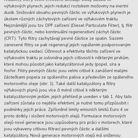
výfukových plynech, jejich redukcí roztokem močoviny na inertní
dusík. Snižování obsahu pevných částic ve výfukových plynech je
úkolem různých záchytových zařízení ve výfukovém traktu.
Nejznámější jsou tzv. DPF zařízení (Diesel Particulate Filter), tj. filtr
pevných částic, nebo kontinuální regenerativní záchyt částic
(CRT). Tyto filtry zachytávají pevné částice ze spalin. Sazemi
zanesené filtry se pak regenerují jejich vypálením podporovaným
katalytickou oxidací. Účinnost a efektivita těchto zařízení ve
výfukovém traktu je ovlivněna jejich citlivostí k některým prvkům,
které mohou působit jako katalyzátorové jedy (popel, síra a
fosfor. Filtry pevných částic jsou velmi citlivé k zanášení malými
částečkami popela ze spáleného paliva a především ze spáleného
motorového oleje (obr. 1). Také další katalyzátory a filtry
výfukových plynů jsou více či méně citlivé k některým
katalyzátorovým jedům, jejich přehled je uveden v tab 1. Aby tato
zařízení zůstala co nejdéle efektivní, je nutné tomu přizpůsobit i
podmínky jejich práce. Zpřísněné limity emisních limitů Euro 4 se
proto dotkly i složení motorových olejů. Formulace motorových
olejů nové generace jsou uzpůsobeny pro práci v motorech, které
jsou vybaveny citlivou filtrací pevných částic a dalšími
katalyzátory. Nová generace motorových olejů má sníženou