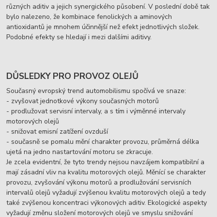
různých aditiv a jejich synergického působení. V poslední době tak
bylo nalezeno, že kombinace fenolických a aminových
antioxidantů je mnohem účinnější než efekt jednotlivých složek.
Podobné efekty se hledají i mezi dalšími aditivy.
DŮSLEDKY PRO PROVOZ OLEJŮ
Současný evropský trend automobilismu spočívá ve snaze:
- zvyšovat jednotkové výkony současných motorů
- prodlužovat servisní intervaly, a s tím i výměnné intervaly
motorových olejů
- snižovat emisní zatížení ovzduší
- současně se pomalu mění charakter provozu, průměrná délka
ujetá na jedno nastartování motoru se zkracuje.
Je zcela evidentní, že tyto trendy nejsou navzájem kompatibilní a
mají zásadní vliv na kvalitu motorových olejů. Měnící se charakter
provozu, zvyšování výkonu motorů a prodlužování servisních
intervalů olejů vyžadují zvýšenou kvalitu motorových olejů a tedy
také zvýšenou koncentraci výkonových aditiv. Ekologické aspekty
vyžadují změnu složení motorových olejů ve smyslu snižování