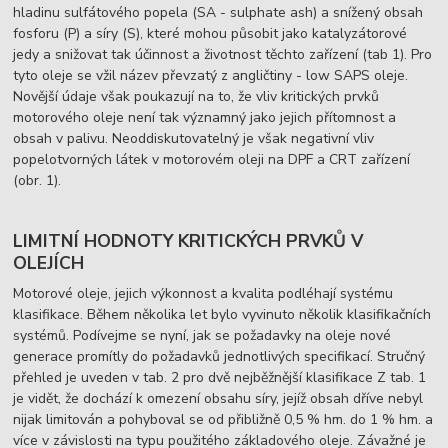
hladinu sulfátového popela (SA - sulphate ash) a snížený obsah
fosforu (P) a síry (S), které mohou působit jako katalyzátorové
jedy a snižovat tak účinnost a životnost těchto zařízení (tab 1). Pro
tyto oleje se vžil název převzatý z angličtiny - low SAPS oleje.
Novější údaje však poukazují na to, že vliv kritických prvků
motorového oleje není tak významný jako jejich přítomnost a
obsah v palivu. Neoddiskutovatelný je však negativní vliv
popelotvorných látek v motorovém oleji na DPF a CRT zařízení
(obr. 1).
LIMITNÍ HODNOTY KRITICKÝCH PRVKŮ V
OLEJÍCH
Motorové oleje, jejich výkonnost a kvalita podléhají systému
klasifikace. Během několika let bylo vyvinuto několik klasifikačních
systémů. Podívejme se nyní, jak se požadavky na oleje nové
generace promítly do požadavků jednotlivých specifikací. Stručný
přehled je uveden v tab. 2 pro dvě nejběžnější klasifikace Z tab. 1
je vidět, že dochází k omezení obsahu síry, jejíž obsah dříve nebyl
nijak limitován a pohyboval se od přibližně 0,5 % hm. do 1 % hm. a
více v závislosti na typu použitého základového oleje. Závažné je