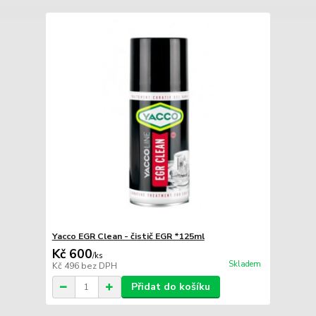
Yacco EGR Clean - čistič EGR *125ml
Kč 600
/
ks
Skladem
Kč 496
bez DPH
Přidat do košíku