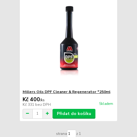
Millers Oils DPF Cleaner & Regenerator *250ml
Kč 400
/
ks
Skladem
Kč 331
bez DPH
Přidat do košíku
strana
z 1