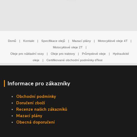
Domů
|
Kontakt
|
Specifikace olejů
|
Mazací plány
|
Motocyklové oleje 4T
|
Motocyklové oleje 2T
|
Oleje pro nákladní vozy
|
Oleje pro traktory
|
Průmyslové oleje
|
Hydraulické
oleje
|
Certifikované obchodní podmínky dTest
Informace pro zákazníky
Obchodní podmínky
Doručení zboží
Recenze našich zákazníků
Mazací plány
Obecná doporučení