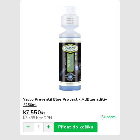
Yacco Preventif Blue Protect - AdBlue aditiv
*250ml
Kč 550
/
ks
Skladem
Kč 455
bez DPH
Přidat do košíku