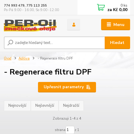
0
ks
774 993 479, 775 113 255
za
Kč 0,00
Po-Pá 9.00 - 16.00, So 9.00 -12.00
Menu
Hledat
Úvod
Aditiva
- Regenerace filtru DPF
- Regenerace filtru DPF
Upřesnit parametry
Nejnovější
Nejlevnější
Nejdražší
Zobrazuji 1-4 z 4
strana
z 1