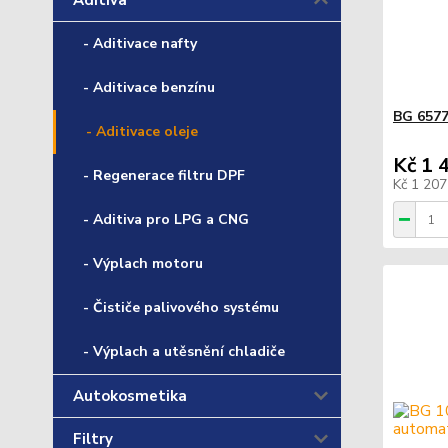
Aditiva
- Aditivace nafty
- Aditivace benzínu
BG 6577
- Aditivace oleje
Kč 1 
- Regenerace filtru DPF
Kč 1 20
- Aditiva pro LPG a CNG
- Výplach motoru
- Čističe palivového systému
- Výplach a utěsnění chladiče
Autokosmetika
Filtry