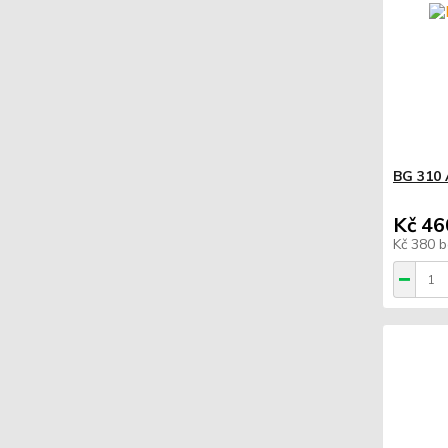
BG 310 
Kč 46
Kč 380
b