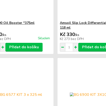
0 Oil Booster *375ml
Amsoil Slip Lock Differentia
118 ml
0
Kč 330
/
ks
/
ks
Skladem
ez DPH
Kč 273
bez DPH
Přidat do košíku
Přidat do ko