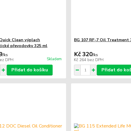
Quick Clean výplach
BG 107 RF-7 Oil Treatment 
ické převodovky 325 ml
9
Kč 320
/
ks
/
ks
Skladem
ez DPH
Kč 264
bez DPH
Přidat do košíku
Přidat do ko