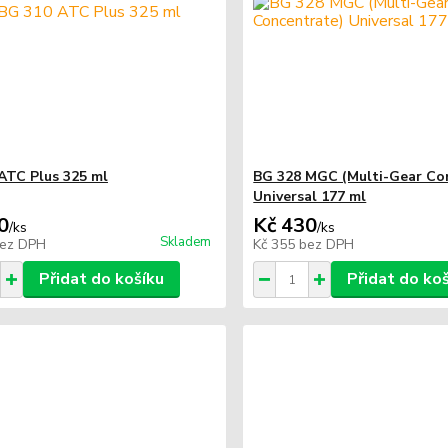
ATC Plus 325 ml
BG 328 MGC (Multi-Gear Co
Universal 177 ml
0
Kč 430
/
ks
/
ks
Skladem
ez DPH
Kč 355
bez DPH
Přidat do košíku
Přidat do ko