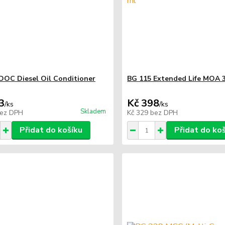
DOC Diesel Oil Conditioner
BG 115 Extended Life MOA 
3
Kč 398
/
ks
/
ks
Skladem
ez DPH
Kč 329
bez DPH
Přidat do košíku
Přidat do ko