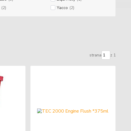
(2)
Yacco
(2)
strana
z 1