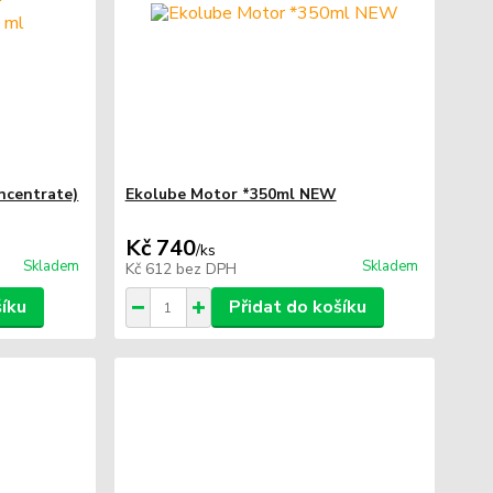
ncentrate)
Ekolube Motor *350ml NEW
Kč 740
/
ks
Skladem
Skladem
Kč 612
bez DPH
šíku
Přidat do košíku