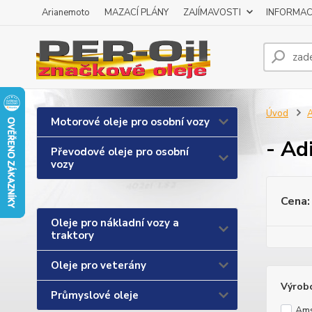
Arianemoto
MAZACÍ PLÁNY
ZAJÍMAVOSTI
INFORMAC
Úvod
A
Motorové oleje pro osobní vozy
- Ad
Převodové oleje pro osobní
vozy
Cena:
Oleje pro nákladní vozy a
traktory
Oleje pro veterány
Výrob
Průmyslové oleje
Ams