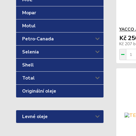
Mopar
Motul
YACCO A
Kč 25
Petro-Canada
Kč 207
b
Selenia
Shell
Total
Originální oleje
Levné oleje