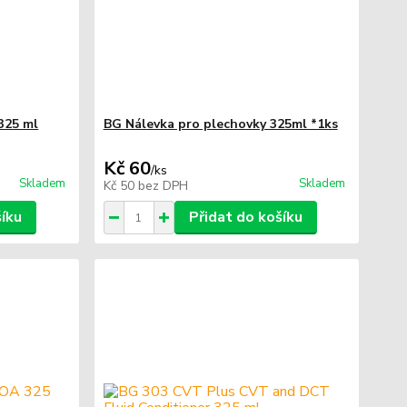
325 ml
BG Nálevka pro plechovky 325ml *1ks
Kč 60
/
ks
Skladem
Skladem
Kč 50
bez DPH
šíku
Přidat do košíku