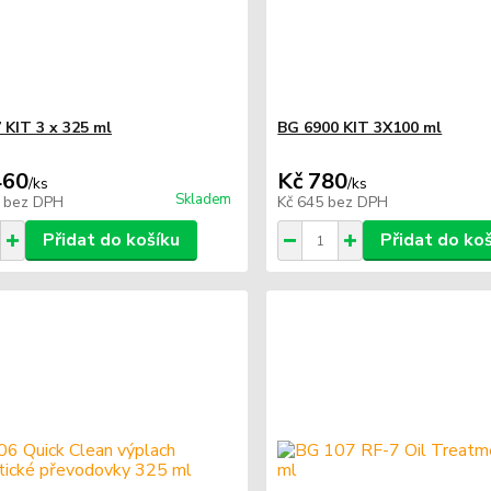
 KIT 3 x 325 ml
BG 6900 KIT 3X100 ml
460
Kč 780
/
ks
/
ks
Skladem
7
bez DPH
Kč 645
bez DPH
Přidat do košíku
Přidat do ko