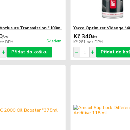
ntiusure Transmission *100ml
Yacco Optimizer Vidange *4
0
Kč 340
/
ks
/
ks
Skladem
ez DPH
Kč 281
bez DPH
Přidat do košíku
Přidat do ko