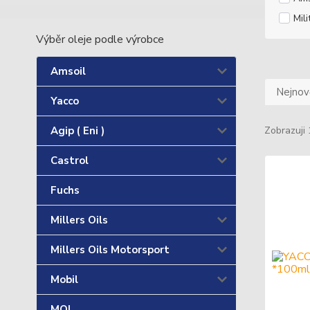
Mili
Výběr oleje podle výrobce
Amsoil
Nejnově
Yacco
Agip ( Eni )
Zobrazuji 
Castrol
Fuchs
Millers Oils
Millers Oils Motorsport
Mobil
MOL