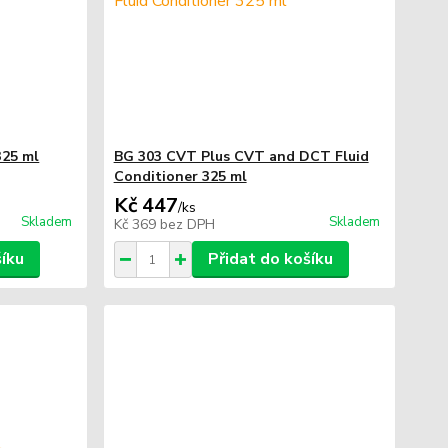
325 ml
BG 303 CVT Plus CVT and DCT Fluid
Conditioner 325 ml
Kč 447
/
ks
Skladem
Skladem
Kč 369
bez DPH
šíku
Přidat do košíku