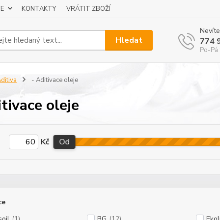
E
KONTAKTY
VRÁTIT ZBOŽÍ
Nevíte
Hledat
774 
Po-Pá 
ditiva
- Aditivace oleje
itivace oleje
Kč
Od
ce
oil
(1)
BG
(12)
Eko