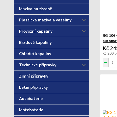
Maziva na zbraně
Plastická maziva a vazelíny
Provozní kapaliny
BG 106 
automat
Brzdové kapaliny
Kč 24
Kč 206
b
Chladící kapaliny
Technické přípravky
Zimní přípravky
Letní přípravky
Autobaterie
Motobaterie