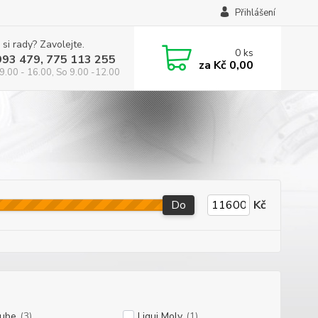
Přihlášení
 si rady? Zavolejte.
0
ks
993 479, 775 113 255
za
Kč 0,00
9.00 - 16.00, So 9.00 -12.00
Do
Kč
lube
(3)
Liqui Moly
(1)