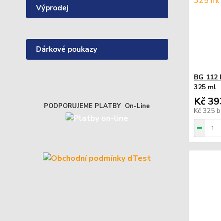
Výprodej
Dárkové poukazy
BG 112 
325 ml
Kč 39
PODPORUJEME PLATBY On-Line
Kč 325
b