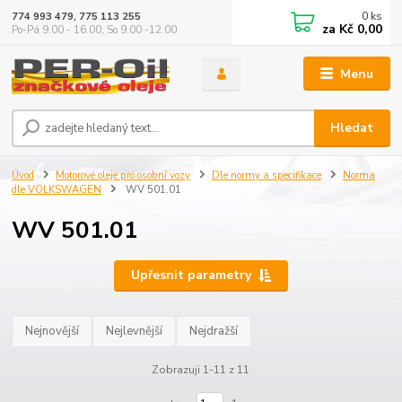
0
ks
774 993 479, 775 113 255
za
Kč 0,00
Po-Pá 9.00 - 16.00, So 9.00 -12.00
Menu
Hledat
Úvod
Motorové oleje pro osobní vozy
Dle normy a specifikace
Norma
dle VOLKSWAGEN
WV 501.01
WV 501.01
Upřesnit parametry
Nejnovější
Nejlevnější
Nejdražší
Zobrazuji 1-11 z 11