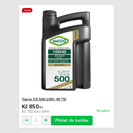
Akce
Yacco VX 500 10W-40 *5l
Kč 850
/
ks
Skladem
Kč 702
bez DPH
Přidat do košíku