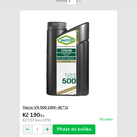
strana
z 1
Yacco VX 500 10W-40 *1l
Kč 190
/
ks
Skladem
Kč 157
bez DPH
Přidat do košíku