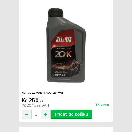
Selenia 20K 10W-40 *1l
Kč 250
/
ks
Skladem
Kč 207
bez DPH
Přidat do košíku