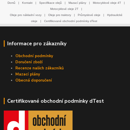
Domů
|
Kontakt
|
Specifikace olejů
|
Mazací plány
|
Motocyklové oleje 4T
|
Motocyklové oleje 2T
|
Oleje pro nákladní vozy
|
Oleje pro traktory
|
Průmyslové oleje
|
Hydraulické
oleje
|
Certifikované obchodní podmínky dTest
Informace pro zákazníky
Obchodní podmínky
Doručení zboží
Recenze našich zákazníků
Mazací plány
Obecná doporučení
Certifikované obchodní podmínky dTest