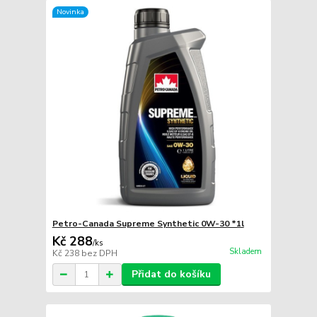
Novinka
Petro-Canada Supreme Synthetic 0W-30 *1l
Kč 288
/
ks
Skladem
Kč 238
bez DPH
Přidat do košíku