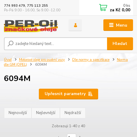
0
ks
774 993 479, 775 113 255
za
Kč 0,00
Po-Pá 9.00 - 16.00, So 9.00 -12.00
Menu
Hledat
Úvod
Motorové oleje pro osobní vozy
Dle normy a specifikace
Norma
dle GM (OPEL)
6094M
6094M
Upřesnit parametry
Nejnovější
Nejlevnější
Nejdražší
Zobrazuji 1-40 z 40