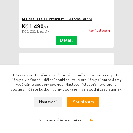
Millers Oils XF Premium LSPI 5W-30 *5l
Kč 1 490
/
ks
Není skladem
Kč 1 231
bez DPH
Detail
Pro základní funkčnost, zpříjemnění používání webu, analytické
účely a v případě udělení souhlasu také pro účely cílení reklamy
využíváme soubory cookies. Nastavení vlastních preferencí
cookies můžete kdykoli upravit odkazem ve spodní části stránek.
Souhlasím
Nastavení
Souhlas můžete odmítnout
zde
.