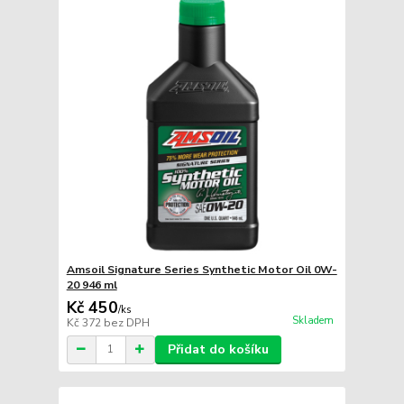
Amsoil Signature Series Synthetic Motor Oil 0W-
20 946 ml
Kč 450
/
ks
Skladem
Kč 372
bez DPH
Přidat do košíku