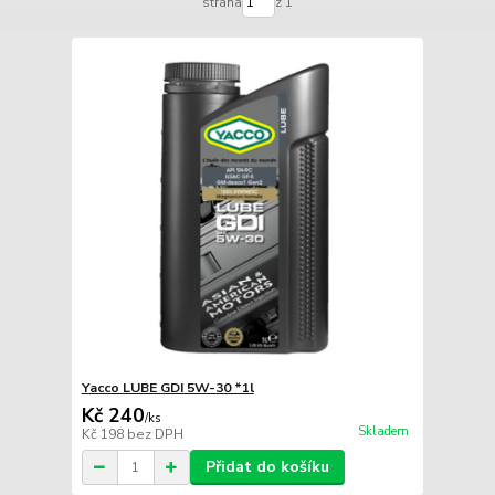
strana
z 1
Yacco LUBE GDI 5W-30 *1l
Kč 240
/
ks
Skladem
Kč 198
bez DPH
Přidat do košíku