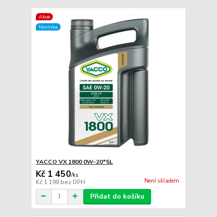
Akce
Novinka
YACCO VX 1800 0W-20*5L
Kč 1 450
/
ks
Není skladem
Kč 1 198
bez DPH
Přidat do košíku