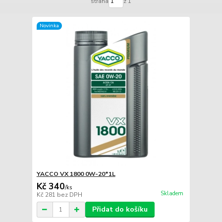
strana
z 1
Novinka
YACCO VX 1800 0W-20*1L
Kč 340
/
ks
Skladem
Kč 281
bez DPH
Přidat do košíku