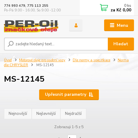
0
ks
774 993 479, 775 113 255
za
Kč 0,00
Po-Pá 9.00 - 16.00, So 9.00 -12.00
Menu
Hledat
Úvod
Motorové oleje pro osobní vozy
Dle normy a specifikace
Norma
dle CHRYSLER
MS-12145
MS-12145
Upřesnit parametry
Nejnovější
Nejlevnější
Nejdražší
Zobrazuji 1-5 z 5