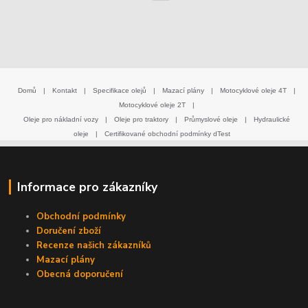
Domů
|
Kontakt
|
Specifikace olejů
|
Mazací plány
|
Motocyklové oleje 4T
|
Motocyklové oleje 2T
|
Oleje pro nákladní vozy
|
Oleje pro traktory
|
Průmyslové oleje
|
Hydraulické
oleje
|
Certifikované obchodní podmínky dTest
Informace pro zákazníky
Obchodní podmínky
Doručení zboží
Recenze našich zákazníků
Mazací plány
Obecná doporučení