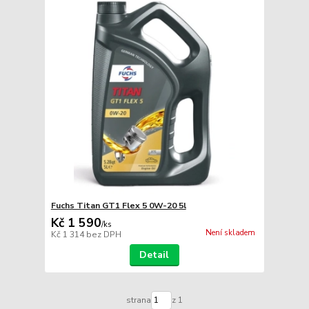
Fuchs Titan GT1 Flex 5 0W-20 5l
Kč 1 590
/
ks
Není skladem
Kč 1 314
bez DPH
Detail
strana
z 1