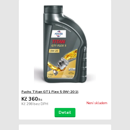
Fuchs Titan GT1 Flex 5 0W-20 1l
Kč 360
/
ks
Není skladem
Kč 298
bez DPH
Detail