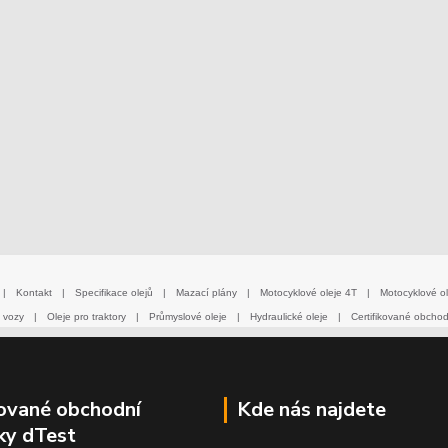
|
Kontakt
|
Specifikace olejů
|
Mazací plány
|
Motocyklové oleje 4T
|
Motocyklové ol
 vozy
|
Oleje pro traktory
|
Průmyslové oleje
|
Hydraulické oleje
|
Certifikované obcho
kované obchodní
Kde nás najdete
ky dTest