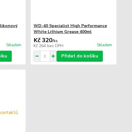
ilikonový
WD-40 Specialist High Performance
White Lithium Grease 400ml
Kč 320
/
ks
Skladem
Skladem
Kč 264
bez DPH
šíku
Přidat do košíku