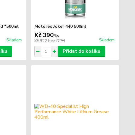
rzd *500ml
Motorex Joker 440 500ml
Kč 390
/
ks
Skladem
Skladem
Kč 322
bez DPH
šíku
Přidat do košíku