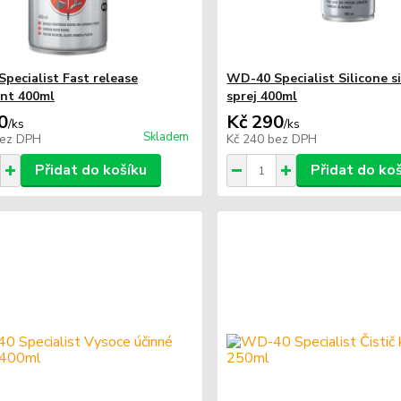
pecialist Fast release
WD-40 Specialist Silicone s
nt 400ml
sprej 400ml
0
Kč 290
/
ks
/
ks
Skladem
ez DPH
Kč 240
bez DPH
Přidat do košíku
Přidat do ko