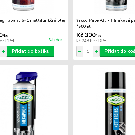
egrippant 6+1 multifunkční olej
Yacco Pate Alu - hliníková p
*500ml
0
Kč 300
/
ks
/
ks
Skladem
ez DPH
Kč 248
bez DPH
Přidat do košíku
Přidat do ko