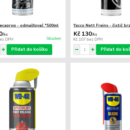
ecaprop - odmašťovač *500ml
Yacco Nett Freins - čistič b
0
Kč 130
/
ks
/
ks
Skladem
ez DPH
Kč 107
bez DPH
Přidat do košíku
Přidat do ko