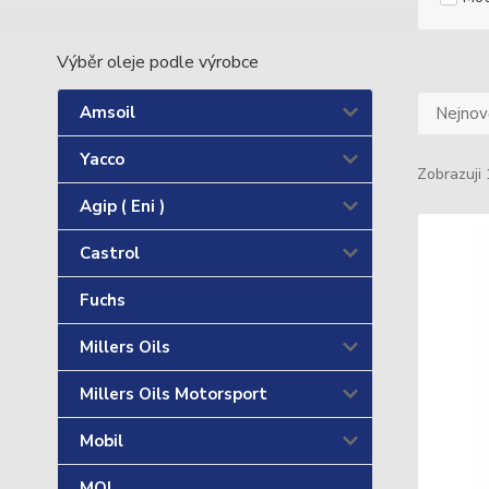
Výběr oleje podle výrobce
Amsoil
Nejnově
Yacco
Zobrazuji 
Agip ( Eni )
Castrol
Fuchs
Millers Oils
Millers Oils Motorsport
Mobil
MOL