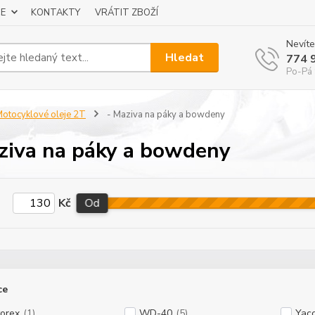
E
KONTAKTY
VRÁTIT ZBOŽÍ
Nevíte
Hledat
774 
Po-Pá 
otocyklové oleje 2T
- Maziva na páky a bowdeny
ziva na páky a bowdeny
Kč
Od
ce
orex
(1)
WD-40
(5)
Yac