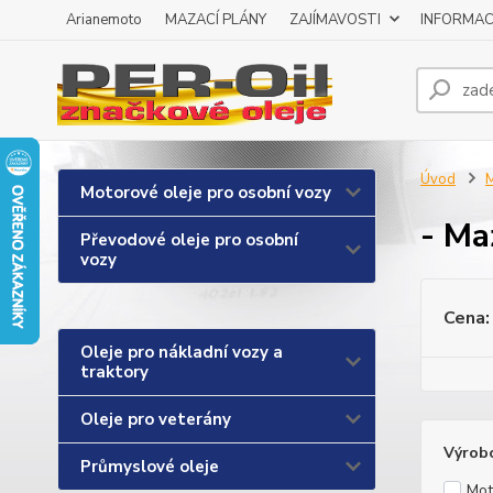
Arianemoto
MAZACÍ PLÁNY
ZAJÍMAVOSTI
INFORMAC
Úvod
M
Motorové oleje pro osobní vozy
- Ma
Převodové oleje pro osobní
vozy
Cena:
Oleje pro nákladní vozy a
traktory
Oleje pro veterány
Výrob
Průmyslové oleje
Mot