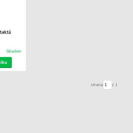
ntaktů
Skladem
šíku
strana
z 1