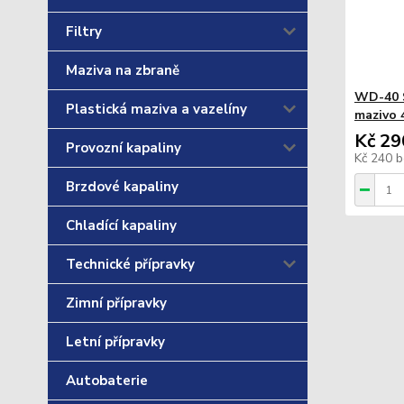
Filtry
Maziva na zbraně
WD-40 S
Plastická maziva a vazelíny
mazivo 
Kč 29
Provozní kapaliny
Kč 240
b
Brzdové kapaliny
Chladící kapaliny
Technické přípravky
Zimní přípravky
Letní přípravky
Autobaterie