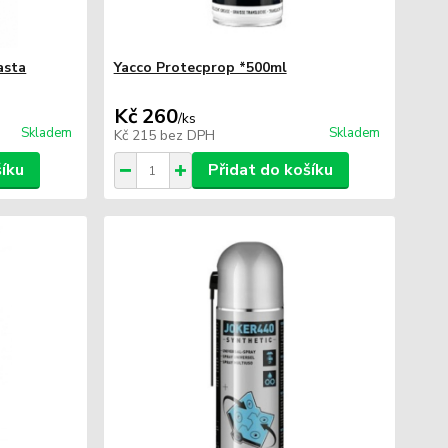
asta
Yacco Protecprop *500ml
Kč 260
/
ks
Skladem
Skladem
Kč 215
bez DPH
šíku
Přidat do košíku