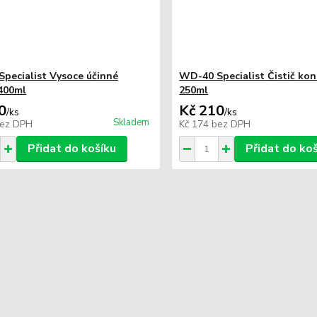
pecialist Vysoce účinné
WD-40 Specialist Čistič ko
400ml
250ml
0
Kč 210
/
ks
/
ks
Skladem
ez DPH
Kč 174
bez DPH
Přidat do košíku
Přidat do ko