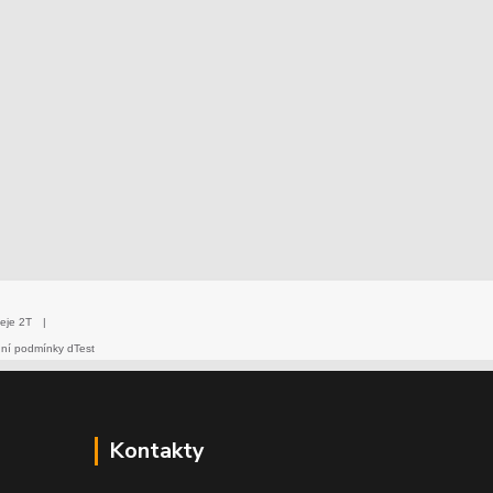
eje 2T
|
dní podmínky dTest
Kontakty