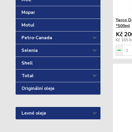
Mopar
Yacco D
Motul
*500ml
Kč 20
Petro-Canada
Kč 165
b
Selenia
Shell
Total
Originální oleje
Levné oleje