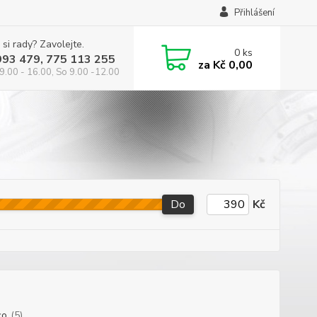
Přihlášení
 si rady? Zavolejte.
0
ks
993 479, 775 113 255
za
Kč 0,00
9.00 - 16.00, So 9.00 -12.00
Do
Kč
co
(5)