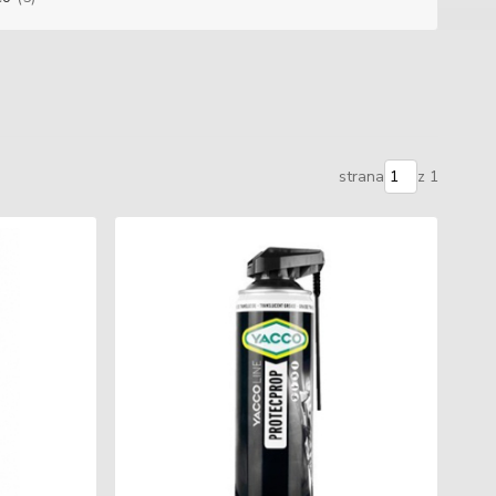
strana
z 1