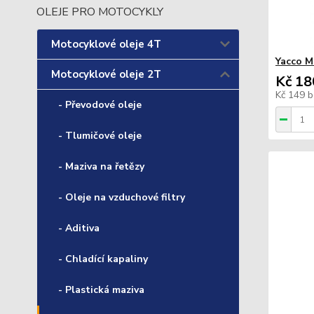
OLEJE PRO MOTOCYKLY
Motocyklové oleje 4T
Yacco M
Motocyklové oleje 2T
Kč 18
Kč 149
b
- Převodové oleje
- Tlumičové oleje
- Maziva na řetězy
- Oleje na vzduchové filtry
- Aditiva
- Chladící kapaliny
- Plastická maziva