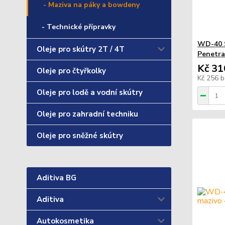
- Maziva na páky a bowdeny
- Technické přípravky
WD-40 S
Oleje pro skútry 2T / 4T
Penetra
Kč 31
Oleje pro čtyřkolky
Kč 256
b
Oleje pro lodě a vodní skútry
Oleje pro zahradní techniku
Oleje pro sněžné skútry
Aditiva BG
Aditiva
Autokosmetika