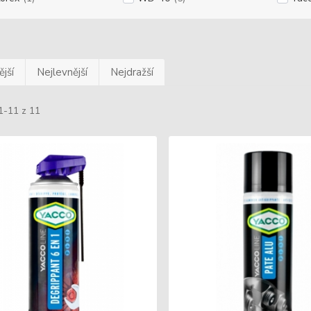
jší
Nejlevnější
Nejdražší
1-11 z 11