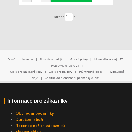
strana
z 1
Domů
|
Kontakt
|
Specifikace olejů
|
Mazací plány
|
Motocyklové oleje 4T
|
Motocyklové oleje 2T
|
Oleje pro nákladní vozy
|
Oleje pro traktory
|
Průmyslové oleje
|
Hydraulické
oleje
|
Certifikované obchodní podmínky dTest
Informace pro zákazníky
Obchodní podmínky
Doručení zboží
Recenze našich zákazníků
Mazací plány