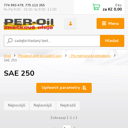
0
ks
774 993 479, 775 113 255
za
Kč 0,00
Po-Pá 9.00 - 16.00, So 9.00 -12.00
Menu
Hledat
Úvod
Převodové oleje pro osobní vozy
- Pro mechanické převodovky
SAE 250
SAE 250
Upřesnit parametry
Nejnovější
Nejlevnější
Nejdražší
Zobrazuji 1-1 z 1