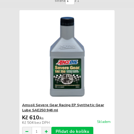
strana
z 1
Amsoil Severe Gear Racing EP Synthetic Gear
Lube SAE250 946 ml
Kč 610
/
ks
Skladem
Kč 504
bez DPH
Přidat do košíku