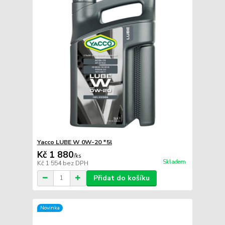
Yacco LUBE W 0W-20 *5l
Kč 1 880
/
ks
Skladem
Kč 1 554
bez DPH
Přidat do košíku
Novinka