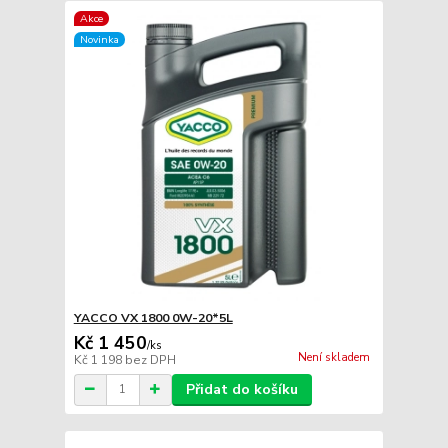
Akce
Novinka
YACCO VX 1800 0W-20*5L
Kč 1 450
/
ks
Není skladem
Kč 1 198
bez DPH
Přidat do košíku