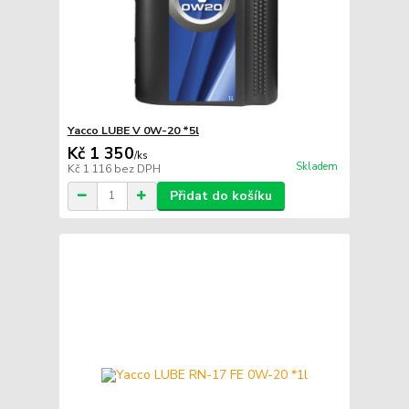
Yacco LUBE V 0W-20 *5l
Kč 1 350
/
ks
Skladem
Kč 1 116
bez DPH
Přidat do košíku