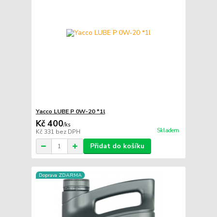
Yacco LUBE P 0W-20 *1l
Kč 400
/
ks
Skladem
Kč 331
bez DPH
Přidat do košíku
Doprava ZDARMA