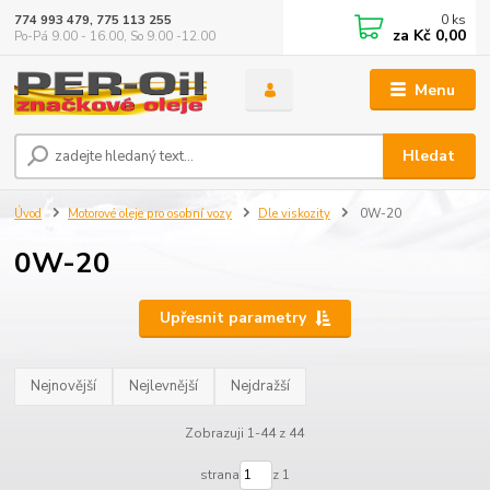
0
ks
774 993 479, 775 113 255
za
Kč 0,00
Po-Pá 9.00 - 16.00, So 9.00 -12.00
Menu
Hledat
Úvod
Motorové oleje pro osobní vozy
Dle viskozity
0W-20
0W-20
Upřesnit parametry
Nejnovější
Nejlevnější
Nejdražší
Zobrazuji 1-44 z 44
strana
z 1