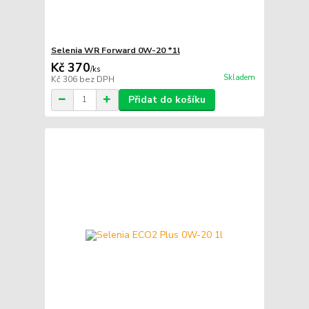
Selenia WR Forward 0W-20 *1l
Kč 370
/
ks
Skladem
Kč 306
bez DPH
Přidat do košíku