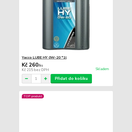
Yacco LUBE HY 0W-20 *1l
Kč 260
/
ks
Skladem
Kč 215
bez DPH
Přidat do košíku
TOP produkt