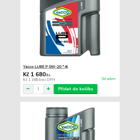
Yacco LUBE P 0W-20 *4l
Kč 1 680
/
ks
Skladem
Kč 1 388
bez DPH
Přidat do košíku