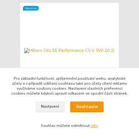
Novinka
Pro základní funkčnost, zpříjemnění používání webu, analytické
účely a v případě udělení souhlasu také pro účely cílení reklamy
využíváme soubory cookies. Nastavení vlastních preferencí
cookies můžete kdykoli upravit odkazem ve spodní části stránek.
Millers Oils EE Performance C5 V 0W-20 1l
Souhlasím
Nastavení
Kč 490
/
ks
Skladem
Kč 405
bez DPH
Přidat do košíku
Souhlas můžete odmítnout
zde
.