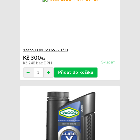
Yacco LUBE V 0W-20 *1l
Kč 300
/
ks
Skladem
Kč 248
bez DPH
Přidat do košíku