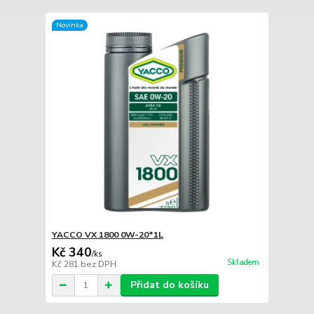
Novinka
YACCO VX 1800 0W-20*1L
Kč 340
/
ks
Skladem
Kč 281
bez DPH
Přidat do košíku