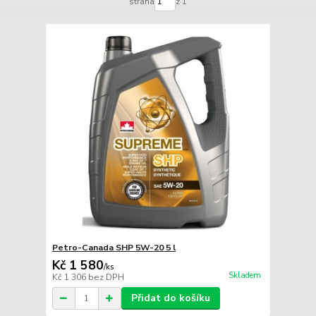
strana
z 1
Petro-Canada SHP 5W-20 5 l
Kč 1 580
/
ks
Skladem
Kč 1 306
bez DPH
Přidat do košíku