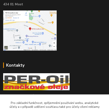
434 01 Most
Kontakty
Telefon pro technické dotazy: 775 113 255
Pro základní funkčnost, zpříjemnění používání webu, analytické
Telefon do našeho obchodu : 774 993 479
účely a v případě udělení souhlasu také pro účely cílení reklamy