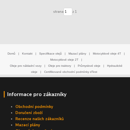
strana
z 1
Domů
|
Kontakt
|
Specifikace olejů
|
Mazací plány
|
Motocyklové oleje 4T
|
Motocyklové oleje 2T
|
Oleje pro nákladní vozy
|
Oleje pro traktory
|
Průmyslové oleje
|
Hydraulické
oleje
|
Certifikované obchodní podmínky dTest
Informace pro zákazníky
Obchodní podmínky
Doručení zboží
Recenze našich zákazníků
Mazací plány