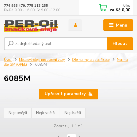
0
ks
774 993 479, 775 113 255
za
Kč 0,00
Po-Pá 9.00 - 16.00, So 9.00 -12.00
Menu
Hledat
Úvod
Motorové oleje pro osobní vozy
Dle normy a specifikace
Norma
dle GM (OPEL)
6085M
6085M
Upřesnit parametry
Nejnovější
Nejlevnější
Nejdražší
Zobrazuji 1-1 z 1