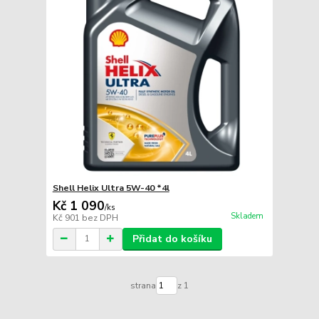
Shell Helix Ultra 5W-40 *4l
Kč 1 090
/
ks
Skladem
Kč 901
bez DPH
Přidat do košíku
strana
z 1