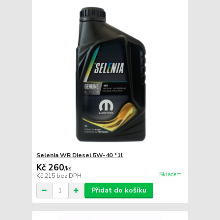
Selenia WR Diesel 5W-40 *1l
Kč 260
/
ks
Skladem
Kč 215
bez DPH
Přidat do košíku