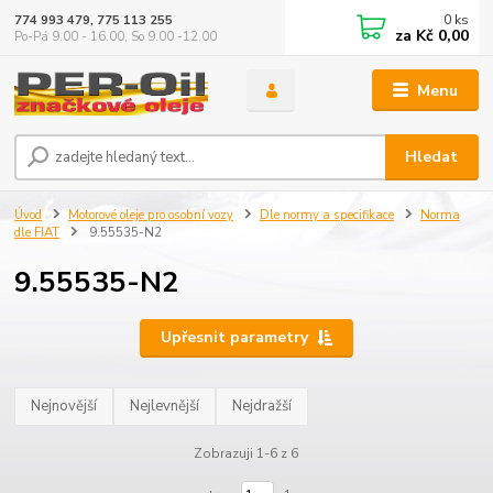
0
ks
774 993 479, 775 113 255
za
Kč 0,00
Po-Pá 9.00 - 16.00, So 9.00 -12.00
Menu
Hledat
Úvod
Motorové oleje pro osobní vozy
Dle normy a specifikace
Norma
dle FIAT
9.55535-N2
9.55535-N2
Upřesnit parametry
Nejnovější
Nejlevnější
Nejdražší
Zobrazuji 1-6 z 6