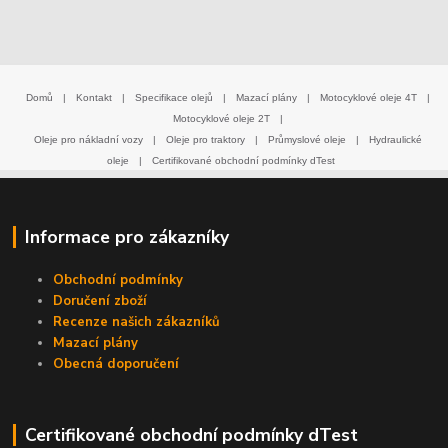
Domů
|
Kontakt
|
Specifikace olejů
|
Mazací plány
|
Motocyklové oleje 4T
|
Motocyklové oleje 2T
|
Oleje pro nákladní vozy
|
Oleje pro traktory
|
Průmyslové oleje
|
Hydraulické
oleje
|
Certifikované obchodní podmínky dTest
Informace pro zákazníky
Obchodní podmínky
Doručení zboží
Recenze našich zákazníků
Mazací plány
Obecná doporučení
Certifikované obchodní podmínky dTest