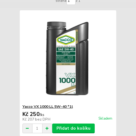
strana
z 1
Yacco VX 1000 LL 5W-40 *1l
Kč 250
/
ks
Skladem
Kč 207
bez DPH
Přidat do košíku