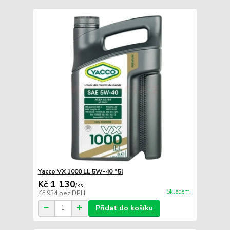
Yacco VX 1000 LL 5W-40 *5l
Kč 1 130
/
ks
Skladem
Kč 934
bez DPH
Přidat do košíku