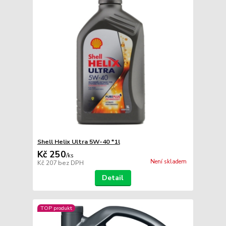
Shell Helix Ultra 5W-40 *1l
Kč 250
/
ks
Není skladem
Kč 207
bez DPH
Detail
TOP produkt