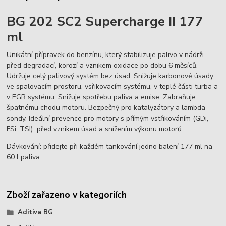
BG 202 SC2 Supercharge II 177
ml
Unikátní přípravek do benzínu, který stabilizuje palivo v nádrži
před degradací, korozí a vznikem oxidace po dobu 6 měsíců.
Udržuje celý palivový systém bez úsad. Snižuje karbonové úsady
ve spalovacím prostoru, vsřikovacím systému, v teplé části turba a
v EGR systému. Snižuje spotřebu paliva a emise. Zabraňuje
špatnému chodu motoru. Bezpečný pro katalyzátory a lambda
sondy. Ideální prevence pro motory s přímým vstřikováním (GDi,
FSi, TSI) před vznikem úsad a snížením výkonu motorů.
Dávkování: přidejte při každém tankování jedno balení 177 ml na
60 l paliva.
Zboží zařazeno v kategoriích
Aditiva BG