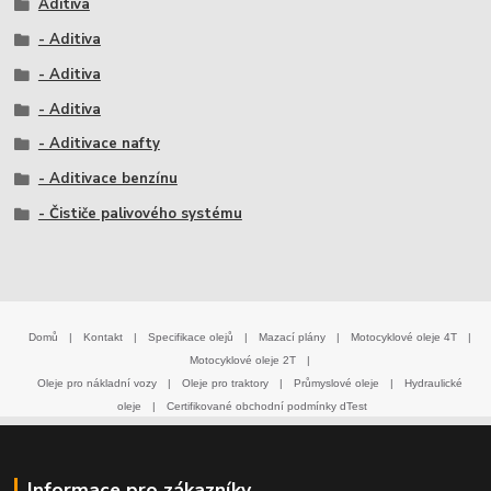
Aditiva
- Aditiva
- Aditiva
- Aditiva
- Aditivace nafty
- Aditivace benzínu
- Čističe palivového systému
Domů
|
Kontakt
|
Specifikace olejů
|
Mazací plány
|
Motocyklové oleje 4T
|
Motocyklové oleje 2T
|
Oleje pro nákladní vozy
|
Oleje pro traktory
|
Průmyslové oleje
|
Hydraulické
oleje
|
Certifikované obchodní podmínky dTest
Informace pro zákazníky