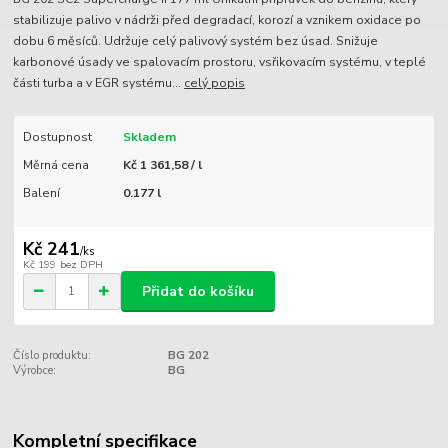
stabilizuje palivo v nádrži před degradací, korozí a vznikem oxidace po
dobu 6 měsíců. Udržuje celý palivový systém bez úsad. Snižuje
karbonové úsady ve spalovacím prostoru, vsřikovacím systému, v teplé
části turba a v EGR systému...
celý popis
Dostupnost
Skladem
Měrná cena
Kč 1 361,58 / l
Balení
0.177 l
Kč 241
/
ks
Kč 199
bez DPH
Přidat do košíku
Číslo produktu:
BG 202
Výrobce:
BG
Kompletní specifikace