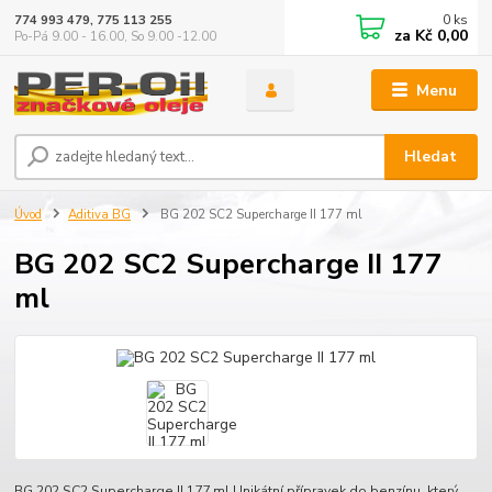
0
ks
774 993 479, 775 113 255
za
Kč 0,00
Po-Pá 9.00 - 16.00, So 9.00 -12.00
Menu
Hledat
Úvod
Aditiva BG
BG 202 SC2 Supercharge II 177 ml
BG 202 SC2 Supercharge II 177
ml
BG 202 SC2 Supercharge II 177 ml Unikátní přípravek do benzínu, který