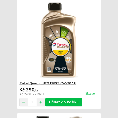
Total Quartz INEO FIRST 0W-30 *1l
Kč 290
/
ks
Skladem
Kč 240
bez DPH
Přidat do košíku