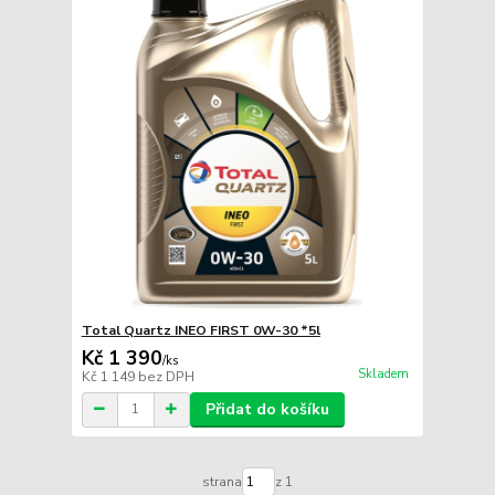
Total Quartz INEO FIRST 0W-30 *5l
Kč 1 390
/
ks
Skladem
Kč 1 149
bez DPH
Přidat do košíku
strana
z 1