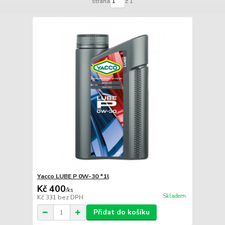
strana
z 1
Yacco LUBE P 0W-30 *1l
Kč 400
/
ks
Skladem
Kč 331
bez DPH
Přidat do košíku