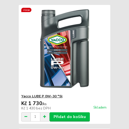
Akce
Yacco LUBE P 0W-30 *5l
Kč 1 730
/
ks
Skladem
Kč 1 430
bez DPH
Přidat do košíku