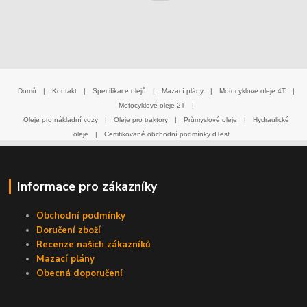
Domů
|
Kontakt
|
Specifikace olejů
|
Mazací plány
|
Motocyklové oleje 4T
|
Motocyklové oleje 2T
|
Oleje pro nákladní vozy
|
Oleje pro traktory
|
Průmyslové oleje
|
Hydraulické
oleje
|
Certifikované obchodní podmínky dTest
Informace pro zákazníky
Obchodní podmínky
Doručení zboží
Recenze našich zákazníků
Mazací plány
Obecná doporučení