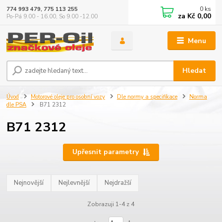
0
ks
774 993 479, 775 113 255
za
Kč 0,00
Po-Pá 9.00 - 16.00, So 9.00 -12.00
Menu
Hledat
Úvod
Motorové oleje pro osobní vozy
Dle normy a specifikace
Norma
dle PSA
B71 2312
B71 2312
Upřesnit parametry
Nejnovější
Nejlevnější
Nejdražší
Zobrazuji 1-4 z 4