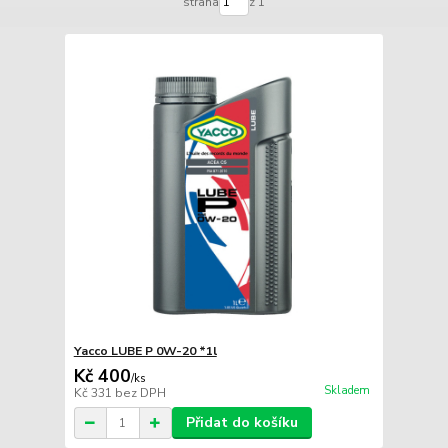
strana
z 1
Yacco LUBE P 0W-20 *1l
Kč 400
/
ks
Skladem
Kč 331
bez DPH
Přidat do košíku