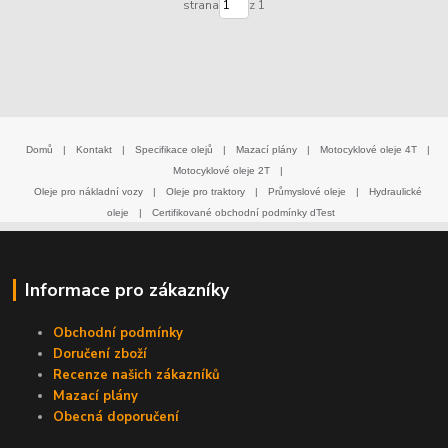
strana
z 1
Domů
|
Kontakt
|
Specifikace olejů
|
Mazací plány
|
Motocyklové oleje 4T
|
Motocyklové oleje 2T
|
Oleje pro nákladní vozy
|
Oleje pro traktory
|
Průmyslové oleje
|
Hydraulické
oleje
|
Certifikované obchodní podmínky dTest
Informace pro zákazníky
Obchodní podmínky
Doručení zboží
Recenze našich zákazníků
Mazací plány
Obecná doporučení