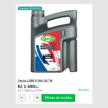
Doprava ZDARMA
Yacco LUBE P 0W-20 *4l
Kč 1 680
/
ks
Skladem
Kč 1 388
bez DPH
Přidat do košíku