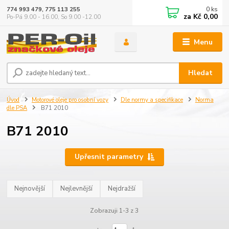
0
ks
774 993 479, 775 113 255
za
Kč 0,00
Po-Pá 9.00 - 16.00, So 9.00 -12.00
Menu
Hledat
Úvod
Motorové oleje pro osobní vozy
Dle normy a specifikace
Norma
dle PSA
B71 2010
B71 2010
Upřesnit parametry
Nejnovější
Nejlevnější
Nejdražší
Zobrazuji 1-3 z 3