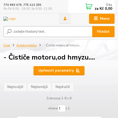
0
ks
774 993 479, 775 113 255
za
Kč 0,00
Po-Pá 9.00 - 16.00, So 9.00 -12.00
Menu
Hledat
Úvod
Autokosmetika
- Čističe motoru,od hmyzu....
- Čističe motoru,od hmyzu....
Upřesnit parametry
Nejnovější
Nejlevnější
Nejdražší
Zobrazuji 1-8 z 8
strana
z 1