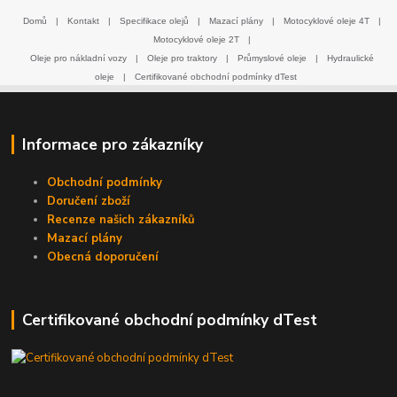
Domů
|
Kontakt
|
Specifikace olejů
|
Mazací plány
|
Motocyklové oleje 4T
|
Motocyklové oleje 2T
|
Oleje pro nákladní vozy
|
Oleje pro traktory
|
Průmyslové oleje
|
Hydraulické
oleje
|
Certifikované obchodní podmínky dTest
Informace pro zákazníky
Obchodní podmínky
Doručení zboží
Recenze našich zákazníků
Mazací plány
Obecná doporučení
Certifikované obchodní podmínky dTest