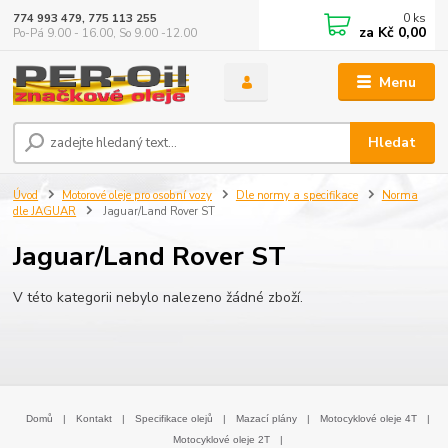
0
ks
774 993 479, 775 113 255
za
Kč 0,00
Po-Pá 9.00 - 16.00, So 9.00 -12.00
Menu
Hledat
Úvod
Motorové oleje pro osobní vozy
Dle normy a specifikace
Norma
dle JAGUAR
Jaguar/Land Rover ST
Jaguar/Land Rover ST
V této kategorii nebylo nalezeno žádné zboží.
Domů
|
Kontakt
|
Specifikace olejů
|
Mazací plány
|
Motocyklové oleje 4T
|
Motocyklové oleje 2T
|