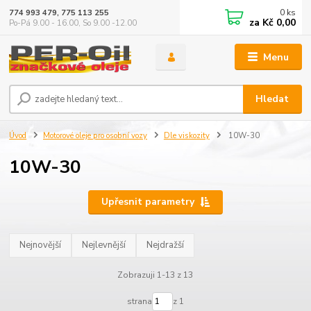
0
ks
774 993 479, 775 113 255
za
Kč 0,00
Po-Pá 9.00 - 16.00, So 9.00 -12.00
Menu
Hledat
Úvod
Motorové oleje pro osobní vozy
Dle viskozity
10W-30
10W-30
Upřesnit parametry
Nejnovější
Nejlevnější
Nejdražší
Zobrazuji 1-13 z 13
strana
z 1