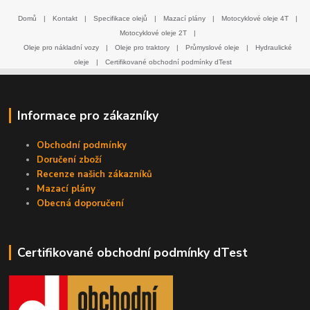
Domů
|
Kontakt
|
Specifikace olejů
|
Mazací plány
|
Motocyklové oleje 4T
|
Motocyklové oleje 2T
|
Oleje pro nákladní vozy
|
Oleje pro traktory
|
Průmyslové oleje
|
Hydraulické
oleje
|
Certifikované obchodní podmínky dTest
Informace pro zákazníky
Obchodní podmínky
Doručení zboží
Recenze našich zákazníků
Mazací plány
Obecná doporučení
Certifikované obchodní podmínky dTest