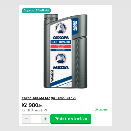
Doprava ZDARMA
Yacco AIXAM Mega 10W-30 *2l
Kč 980
/
ks
Skladem
Kč 810
bez DPH
Přidat do košíku