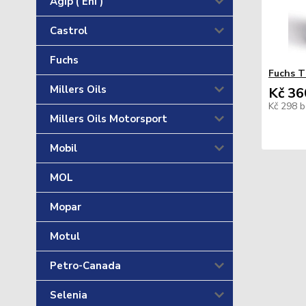
Agip ( Eni )
Castrol
Fuchs
Fuchs T
Millers Oils
Kč 36
Kč 298
b
Millers Oils Motorsport
Mobil
MOL
Mopar
Motul
Petro-Canada
Selenia