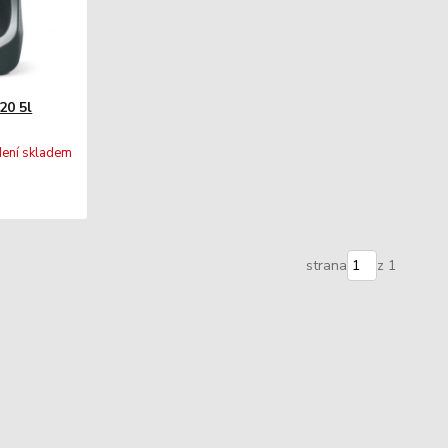
20 5l
ení skladem
strana
z 1