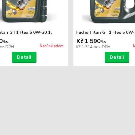
itan GT1 Flex 5 0W-20 1l
Fuchs Titan GT1 Flex 5 0W-
0
Kč 1 590
/
ks
/
ks
Není skladem
N
ez DPH
Kč 1 314
bez DPH
Detail
Detail