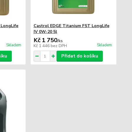
 LongLife
Castrol EDGE Titanium FST LongLife
IV 0W-20 5l
Kč 1 750
/
ks
Skladem
Skladem
Kč 1 446
bez DPH
šíku
Přidat do košíku