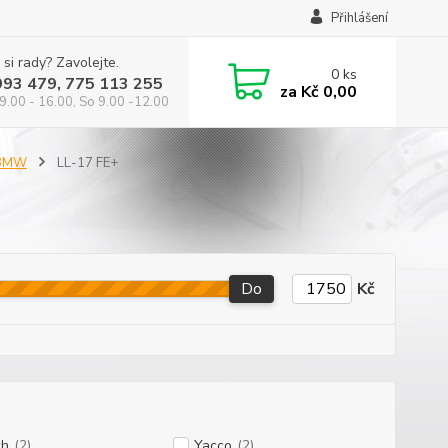
Přihlášení
 si rady? Zavolejte.
0
ks
993 479, 775 113 255
za
Kč 0,00
9.00 - 16.00, So 9.00 -12.00
 BMW
LL-17 FE+
Do
Kč
ch
(2)
Yacco
(2)