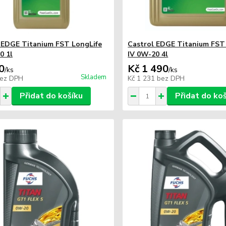
 EDGE Titanium FST LongLife
Castrol EDGE Titanium FST
0 1l
IV 0W-20 4l
0
Kč 1 490
/
ks
/
ks
Skladem
ez DPH
Kč 1 231
bez DPH
Přidat do košíku
Přidat do ko