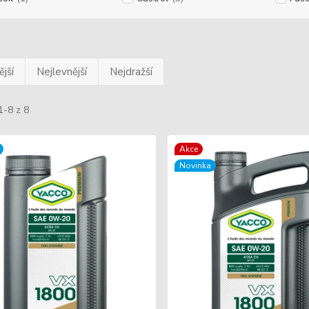
jší
Nejlevnější
Nejdražší
1-8 z 8
Akce
Novinka