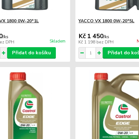
VX 1800 0W-20*1L
YACCO VX 1800 0W-20*5L
0
Kč 1 450
/
ks
/
ks
Skladem
N
ez DPH
Kč 1 198
bez DPH
Přidat do košíku
Přidat do ko