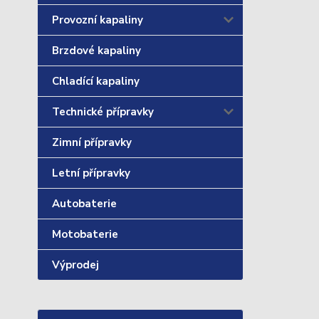
Provozní kapaliny
Brzdové kapaliny
Chladící kapaliny
Technické přípravky
Zimní přípravky
Letní přípravky
Autobaterie
Motobaterie
Výprodej