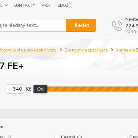
E
KONTAKTY
VRÁTIT ZBOŽÍ
Nevíte
Hledat
774 
Po-Pá 
otorové oleje pro osobní vozy
Dle normy a specifikace
Norma dle
7 FE+
Kč
Od
ce
oil
(1)
Castrol
(3)
Fus