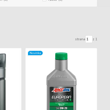
strana
z 1
Novinka