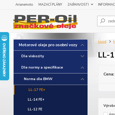
Arianemoto
MAZACÍ PLÁNY
ZAJÍMAVOSTI
INFORMAC
Úvod
M
Motorové oleje pro osobní vozy
LL-1
Dle viskozity
Dle normy a specifikace
Cena:
Norma dle BMW
LL-17 FE+
LL-14 FE+
Výrob
LL-12 FE
Ams