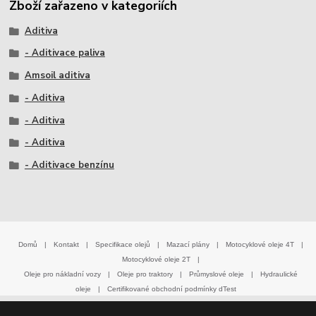
Zboží zařazeno v kategoriích
Aditiva
- Aditivace paliva
Amsoil aditiva
- Aditiva
- Aditiva
- Aditiva
- Aditivace benzínu
Domů
|
Kontakt
|
Specifikace olejů
|
Mazací plány
|
Motocyklové oleje 4T
|
Motocyklové oleje 2T
|
Oleje pro nákladní vozy
|
Oleje pro traktory
|
Průmyslové oleje
|
Hydraulické
oleje
|
Certifikované obchodní podmínky dTest