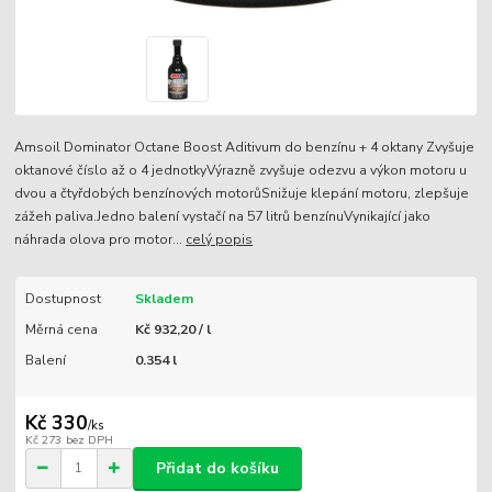
Amsoil Dominator Octane Boost Aditivum do benzínu + 4 oktany Zvyšuje
oktanové číslo až o 4 jednotkyVýrazně zvyšuje odezvu a výkon motoru u
dvou a čtyřdobých benzínových motorůSnižuje klepání motoru, zlepšuje
zážeh paliva.Jedno balení vystačí na 57 litrů benzínuVynikající jako
náhrada olova pro motor...
celý popis
Dostupnost
Skladem
Měrná cena
Kč 932,20 / l
Balení
0.354 l
Kč 330
/
ks
Kč 273
bez DPH
Přidat do košíku