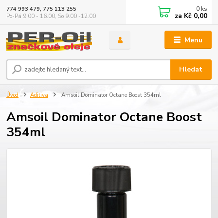
0
ks
774 993 479, 775 113 255
za
Kč 0,00
Po-Pá 9.00 - 16.00, So 9.00 -12.00
Menu
Hledat
Úvod
Aditiva
Amsoil Dominator Octane Boost 354ml
Amsoil Dominator Octane Boost
354ml