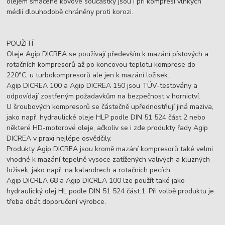
olejem smáčené kovové součástky jsou i při kompresi vlhkých
médií dlouhodobě chráněny proti korozi.
POUŽITÍ
Oleje Agip DICREA se používají především k mazání pístových a
rotačních kompresorů až po koncovou teplotu komprese do
220°C, u turbokompresorů ale jen k mazání ložisek.
Agip DICREA 100 a Agip DICREA 150 jsou TÜV-testovány a
odpovídají zostřeným požadavkům na bezpečnost v hornictví.
U šroubových kompresorů se částečně upřednostňují jiná maziva,
jako např. hydraulické oleje HLP podle DIN 51 524 část 2 nebo
některé HD-motorové oleje, ačkoliv se i zde produkty řady Agip
DICREA v praxi nejlépe osvědčily.
Produkty Agip DICREA jsou kromě mazání kompresorů také velmi
vhodné k mazání tepelně vysoce zatížených valivých a kluzných
ložisek, jako např. na kalandrech a rotačních pecích.
Agip DICREA 68 a Agip DICREA 100 lze použít také jako
hydraulický olej HL podle DIN 51 524 část.1. Při volbě produktu je
třeba dbát doporučení výrobce.