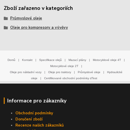
Zboží zařazeno v kategoriích
Průmyslové oleje
Oleje pro kompresory a vývěvy
Domů
|
Kontakt
|
Specifikace olejů
|
Mazací plány
|
Motocyklové oleje 4T
|
Motocyklové oleje 2T
|
Oleje pro nákladní vozy
|
Oleje pro traktory
|
Průmyslové oleje
|
Hydraulické
oleje
|
Certifikované obchodní podmínky dTest
Informace pro zákazníky
Obchodní podmínky
Doručení zboží
Recenze našich zákazníků