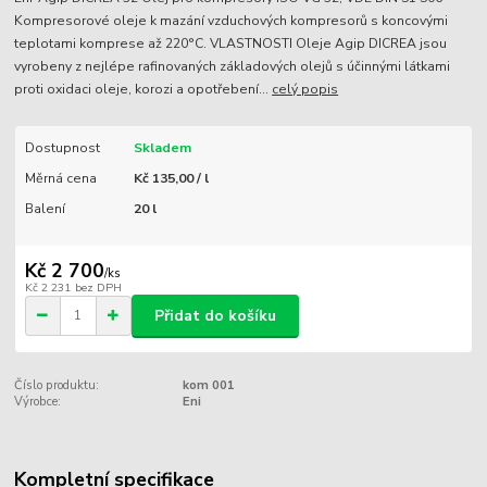
Kompresorové oleje k mazání vzduchových kompresorů s koncovými
teplotami komprese až 220°C. VLASTNOSTI Oleje Agip DICREA jsou
vyrobeny z nejlépe rafinovaných základových olejů s účinnými látkami
proti oxidaci oleje, korozi a opotřebení...
celý popis
Dostupnost
Skladem
Měrná cena
Kč 135,00 / l
Balení
20 l
Kč 2 700
/
ks
Kč 2 231
bez DPH
Přidat do košíku
Číslo produktu:
kom 001
Výrobce:
Eni
Kompletní specifikace