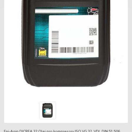
Eni-Agip DICREA 32 Olej pro kompresory ISO VG 32, VDL DIN 51 506