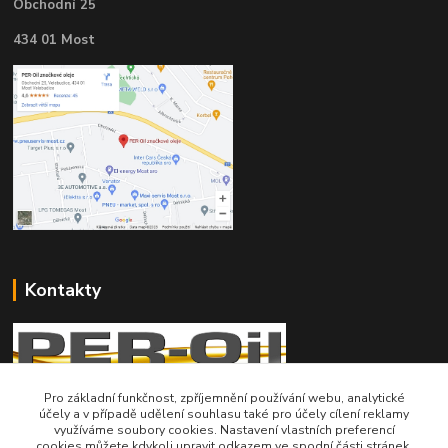
Obchodní 25
434 01 Most
Kontakty
Pro základní funkčnost, zpříjemnění používání webu, analytické
účely a v případě udělení souhlasu také pro účely cílení reklamy
Telefon pro technické dotazy: 775 113 255
využíváme soubory cookies. Nastavení vlastních preferencí
cookies můžete kdykoli upravit odkazem ve spodní části stránek.