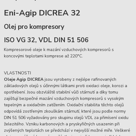
Eni-Agip DICREA 32
Olej pro kompresory
ISO VG 32, VDL DIN 51 506
Kompresorové oleje k mazání vzduchových kompresorů s
koncovými teplotami komprese až 220°C.
VLASTNOSTI
Oleje Agip DICREA
jsou vyrobeny z nejlépe rafinovaných
základových olejů s účinnými látkami proti oxidaci oleje, korozi a
opotřebení. Jsou obzvláště stabilní vůči stárnutí a díky tomu
zajišťují bezpečné mazání vzduchových kompresorů s vysokým
tepelným a oxidačním zatížením. Oxidační stabilita těchto olejů
odpovídá zostřeným zkouškám stárnutí, které jsou podle normy
DIN 51 506 vyžadovány pro skupinu olejů VDL za přimísení oxidu
železitého. Vzniku karbonových a pryskyřičných usazenin při
zvýšených teplotách se předchází v nejvyšší možné míře. Veškeré