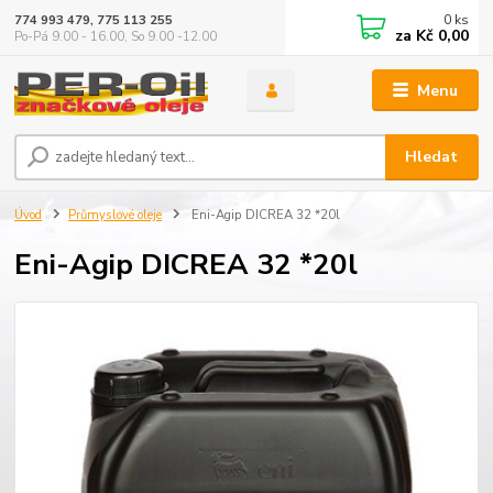
0
ks
774 993 479, 775 113 255
za
Kč 0,00
Po-Pá 9.00 - 16.00, So 9.00 -12.00
Menu
Hledat
Úvod
Průmyslové oleje
Eni-Agip DICREA 32 *20l
Eni-Agip DICREA 32 *20l