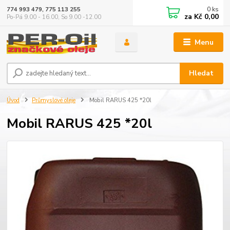
0
ks
774 993 479, 775 113 255
za
Kč 0,00
Po-Pá 9.00 - 16.00, So 9.00 -12.00
Menu
Hledat
Úvod
Průmyslové oleje
Mobil RARUS 425 *20l
Mobil RARUS 425 *20l