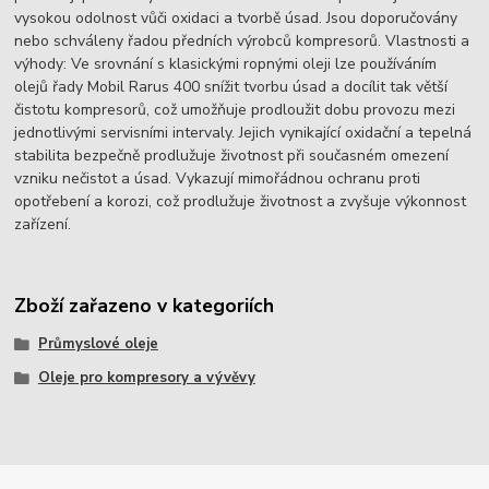
vysokou odolnost vůči oxidaci a tvorbě úsad. Jsou doporučovány
nebo schváleny řadou předních výrobců kompresorů. Vlastnosti a
výhody: Ve srovnání s klasickými ropnými oleji lze používáním
olejů řady Mobil Rarus 400 snížit tvorbu úsad a docílit tak větší
čistotu kompresorů, což umožňuje prodloužit dobu provozu mezi
jednotlivými servisními intervaly. Jejich vynikající oxidační a tepelná
stabilita bezpečně prodlužuje životnost při současném omezení
vzniku nečistot a úsad. Vykazují mimořádnou ochranu proti
opotřebení a korozi, což prodlužuje životnost a zvyšuje výkonnost
zařízení.
Zboží zařazeno v kategoriích
Průmyslové oleje
Oleje pro kompresory a vývěvy