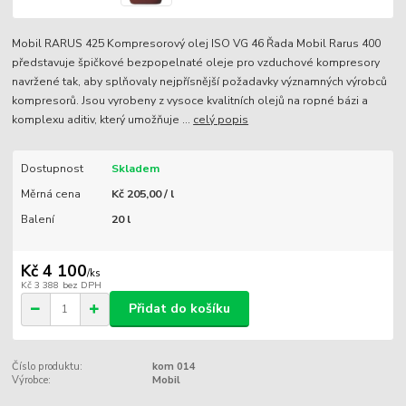
Mobil RARUS 425 Kompresorový olej ISO VG 46 Řada Mobil Rarus 400
představuje špičkové bezpopelnaté oleje pro vzduchové kompresory
navržené tak, aby splňovaly nejpřísnější požadavky významných výrobců
kompresorů. Jsou vyrobeny z vysoce kvalitních olejů na ropné bázi a
komplexu aditiv, který umožňuje ...
celý popis
Dostupnost
Skladem
Měrná cena
Kč 205,00 / l
Balení
20 l
Kč 4 100
/
ks
Kč 3 388
bez DPH
Přidat do košíku
Číslo produktu:
kom 014
Výrobce:
Mobil