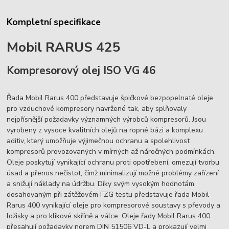
Kompletní specifikace
Mobil RARUS 425
Kompresorový olej ISO VG 46
Řada Mobil Rarus 400 představuje špičkové bezpopelnaté oleje
pro vzduchové kompresory navržené tak, aby splňovaly
nejpřísnější požadavky významných výrobců kompresorů. Jsou
vyrobeny z vysoce kvalitních olejů na ropné bázi a komplexu
aditiv, který umožňuje výjimečnou ochranu a spolehlivost
kompresorů provozovaných v mírných až náročných podmínkách.
Oleje poskytují vynikající ochranu proti opotřebení, omezují tvorbu
úsad a přenos nečistot, čímž minimalizují možné problémy zařízení
a snižují náklady na údržbu. Díky svým vysokým hodnotám,
dosahovaným při zátěžovém FZG testu představuje řada Mobil
Rarus 400 vynikající oleje pro kompresorové soustavy s převody a
ložisky a pro klikové skříně a válce. Oleje řady Mobil Rarus 400
přesahují požadavky norem DIN 51506 VD-L a prokazují velmi