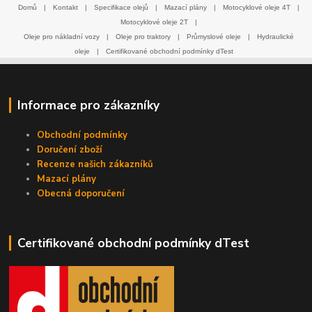
Domů
|
Kontakt
|
Specifikace olejů
|
Mazací plány
|
Motocyklové oleje 4T
|
Motocyklové oleje 2T
|
Oleje pro nákladní vozy
|
Oleje pro traktory
|
Průmyslové oleje
|
Hydraulické
oleje
|
Certifikované obchodní podmínky dTest
Informace pro zákazníky
Obchodní podmínky
Doručení zboží
Recenze našich zákazníků
Mazací plány
Obecná doporučení
Certifikované obchodní podmínky dTest