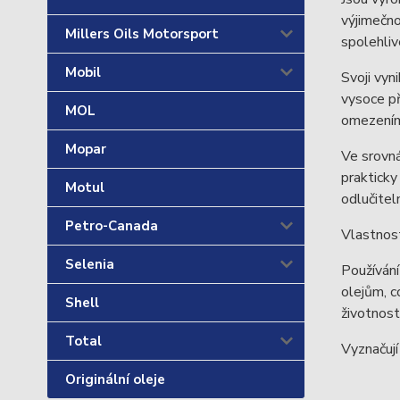
výjimečno
Millers Oils Motorsport
spolehliv
Mobil
Svoji vyn
vysoce př
MOL
omezením 
Mopar
Ve srovná
prakticky
Motul
odlučitel
Petro-Canada
Vlastnost
Selenia
Používání
olejům, c
Shell
životnost
Total
Vyznačují
Originální oleje