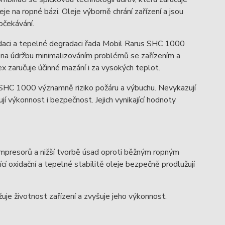
je na ropné bázi. Oleje výborně chrání zařízení a jsou
očekávání.
xidaci a tepelné degradaci řada Mobil Rarus SHC 1000
dy na údržbu minimalizováním problémů se zařízením a
x zaručuje účinné mazání i za vysokých teplot.
us SHC 1000 významně riziko požáru a výbuchu. Nevykazují
jí výkonnost i bezpečnost. Jejich vynikající hodnoty
mpresorů a nižší tvorbě úsad oproti běžným ropným
ící oxidační a tepelné stabilitě oleje bezpečně prodlužují
uje životnost zařízení a zvyšuje jeho výkonnost.