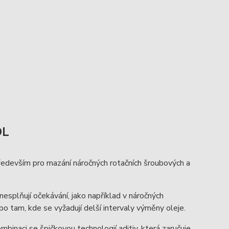
DL
devším pro mazání náročných rotačních šroubových a
nesplňují očekávání, jako například v náročných
am, kde se vyžadují delší intervaly výměny oleje.
binaci se špičkovou technologií aditiv, která zaručuje