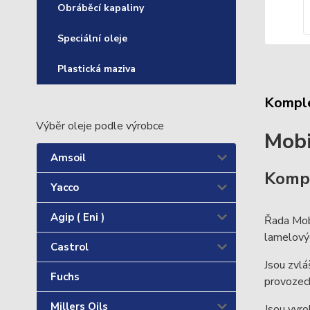
Obráběcí kapaliny
Speciální oleje
Plastická maziva
Komple
Výběr oleje podle výrobce
Mob
Amsoil
Kompr
Yacco
Agip ( Eni )
Řada Mob
lamelový
Castrol
Jsou zvlá
Fuchs
provozec
Millers Oils
Jsou vyro