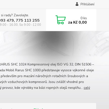
Přihlášení
 si rady? Zavolejte.
0
ks
993 479, 775 113 255
za
Kč 0,00
9.00 - 16.00, So 9.00 -12.00
RARUS SHC 1024 Kompresorový olej ISO VG 32, DIN 51506 –
da Mobil Rarus SHC 1000 představuje vysoce výkonné oleje
 především pro mazání náročných rotačních šroubových a
vých vzduchových kompresorů. Jsou zvlášť vhodné pro
ý provoz, kde výrobky na bázi ropných olejů nesplňu...
celý