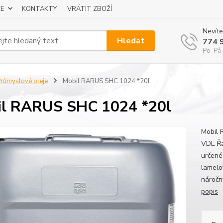
E
KONTAKTY
VRÁTIT ZBOŽÍ
Nevíte
Hledat
774 
Po-Pá 
růmyslové oleje
Mobil RARUS SHC 1024 *20l
l RARUS SHC 1024 *20l
Mobil 
VDL Řa
určené
lamelo
náročn
popis