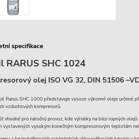
tní specifikace
il RARUS SHC 1024
esorový olej ISO VG 32, DIN 51506 –V
il Rarus SHC 1000 představuje vysoce výkonné oleje určené pře
ch vzduchových kompresorů.
šť vhodné pro náročný provoz, kde výrobky na bázi ropných olejů 
h vystavených vysokým konečným kompresorovým teplotám nebo t
beny z bezparafinových syntetických uhlovodíkových kapalin v kom