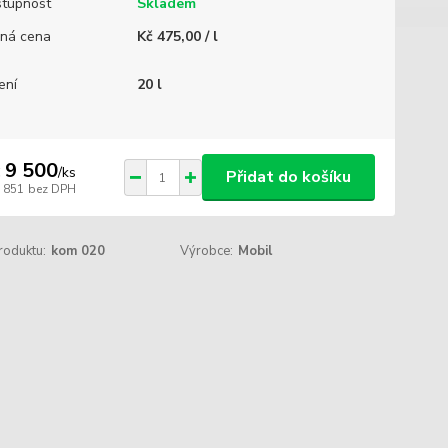
tupnost
Skladem
ná cena
Kč 475,00 / l
ení
20 l
 9 500
/
ks
Přidat do košíku
7 851
bez DPH
roduktu:
kom 020
Výrobce:
Mobil