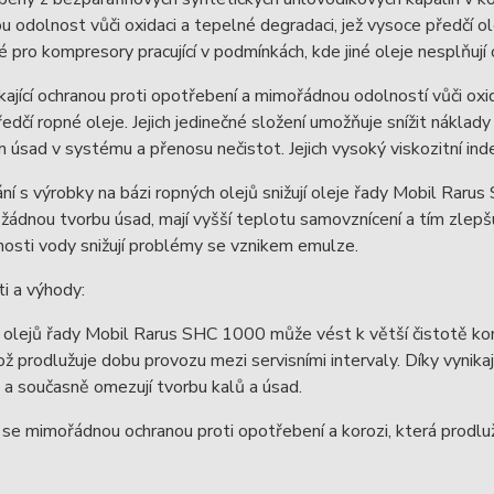
u odolnost vůči oxidaci a tepelné degradaci, jež vysoce předčí ole
é pro kompresory pracující v podmínkách, kde jiné oleje nesplňují 
ikající ochranou proti opotřebení a mimořádnou odolností vůči o
edčí ropné oleje. Jejich jedinečné složení umožňuje snížit nákla
úsad v systému a přenosu nečistot. Jejich vysoký viskozitní inde
ní s výrobky na bázi ropných olejů snižují oleje řady Mobil Rar
 žádnou tvorbu úsad, mají vyšší teplotu samovznícení a tím zlepšu
nosti vody snižují problémy se vznikem emulze.
i a výhody:
 olejů řady Mobil Rarus SHC 1000 může vést k větší čistotě ko
ož prodlužuje dobu provozu mezi servisními intervaly. Díky vynikaj
 a současně omezují tvorbu kalů a úsad.
 se mimořádnou ochranou proti opotřebení a korozi, která prodluž