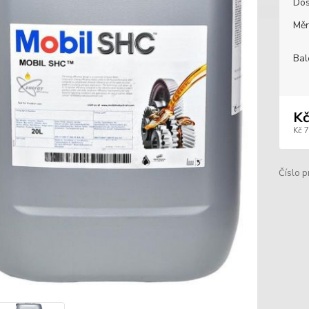
Dos
Měr
Bal
Kč
Kč 
Číslo p