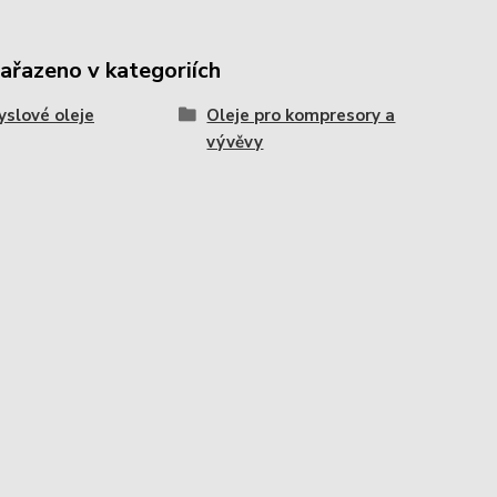
zařazeno v kategoriích
slové oleje
Oleje pro kompresory a
vývěvy