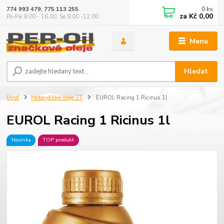
0
ks
774 993 479, 775 113 255
za
Kč 0,00
Po-Pá 9.00 - 16.00, So 9.00 -12.00
Menu
Hledat
Úvod
Motocyklové oleje 2T
EUROL Racing 1 Ricinus 1l
EUROL Racing 1 Ricinus 1l
Novinka
TOP produkt