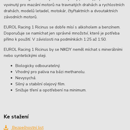
vyvinutý pro mazání motorů na travnatých drahách a rychlostních
drahách, modelů letadel, motokár, čtyřtaktních a dvoutaktních
závodních motorů.
EUROL Racing 1 Ricinus se dobře mísí s alkoholem a benzínem.
Doporučuje se namíchat jen správné množství, které je potřeba
přímo k použití. V závislosti na podmínkách 1:25 až 1:50.
EUROL Racing 1 Ricinus by se NIKDY neměl míchat s minerálními
nebo syntetickými oleji.
Biologicky odbouratelný.
Vhodný pro paliva na bázi methanolu.
Nevysychá.
Silný a stabilní olejový film.
Snižuje tření a opotřebení na minimum.
Ke stažení
Bezpečnostní list