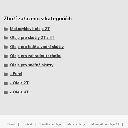
Zboží zařazeno v kategoriích
Motocyklové oleje 2T
Oleje pro skútry 2T / 4T
Oleje pro lodě a vodní skútry
Oleje pro zahradní techniku
Oleje pro sněžné skútry
- Eurol
- Oleje 2T
- Oleje 4T
Domů
|
Kontakt
|
Specifikace olejů
|
Mazací plány
|
Motocyklové oleje 4T
|