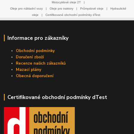
Motocyklové oleje 2T
|
Oleje pro nákladní vozy
|
Oleje pro traktory
|
Průmyslové oleje
|
Hydraulické
oleje
|
Certifikované obchodní podmínky dTest
Informace pro zákazníky
Obchodní podmínky
Doručení zboží
Recenze našich zákazníků
Mazací plány
Obecná doporučení
Certifikované obchodní podmínky dTest