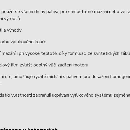
 použit se všemi druhy paliva, pro samostatné mazání nebo ve 
í výrobců.
i a výhody:
vorbu výfukového kouře
 mazání i při vysoké teplotě, díky formulaci ze syntetických zák
jový film zvlášť odolný vůči zadření motoru
í olej umožňuje rychlé míchání s palivem pro dosažení homogenní 
k
istící vlastnosti zabraňují ucpávání výfukového systému zejména