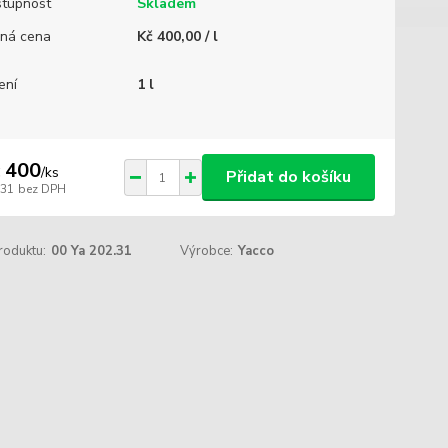
tupnost
Skladem
ná cena
Kč 400,00 / l
ení
1 l
 400
/
ks
Přidat do košíku
331
bez DPH
roduktu:
00 Ya 202.31
Výrobce:
Yacco