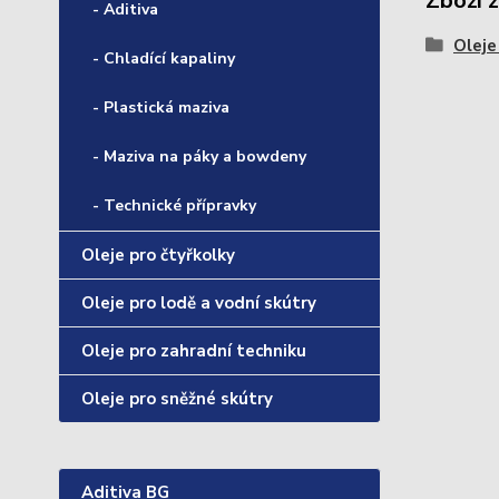
Zboží 
- Aditiva
Oleje
- Chladící kapaliny
- Plastická maziva
- Maziva na páky a bowdeny
- Technické přípravky
Oleje pro čtyřkolky
Oleje pro lodě a vodní skútry
Oleje pro zahradní techniku
Oleje pro sněžné skútry
Aditiva BG