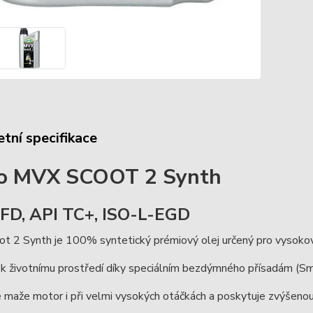
tní specifikace
co MVX SCOOT 2 Synth
FD, API TC+, ISO-L-EGD
t 2 Synth je 100% syntetický prémiový olej určený pro vysokov
 k životnímu prostředí díky speciálním bezdýmného přísadám (S
maže motor i při velmi vysokých otáčkách a poskytuje zvýšenou o