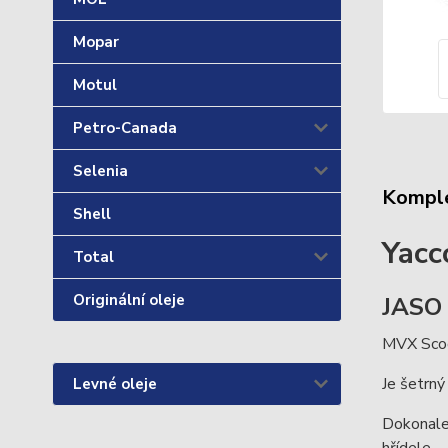
Mopar
Motul
Petro-Canada
Selenia
Komple
Shell
Yac
Total
Originální oleje
JASO 
MVX Scoo
Je šetrný
Levné oleje
Dokonale 