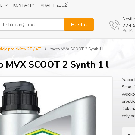
E
KONTAKTY
VRÁTIT ZBOŽÍ
Nevíte
Hledat
774 
Po-Pá 
leje pro skútry 2T / 4T
Yacco MVX SCOOT 2 Synth 1 l
o MVX SCOOT 2 Synth 1 l
Yacco
Scoot 
vysoko
prostř
Dokona
celý p