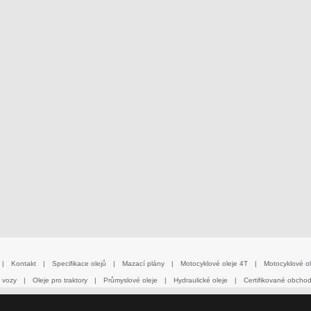
|
Kontakt
|
Specifikace olejů
|
Mazací plány
|
Motocyklové oleje 4T
|
Motocyklové ol
 vozy
|
Oleje pro traktory
|
Průmyslové oleje
|
Hydraulické oleje
|
Certifikované obcho