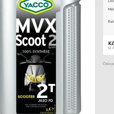
Dos
Měr
Bal
Kč
Kč 
Číslo p