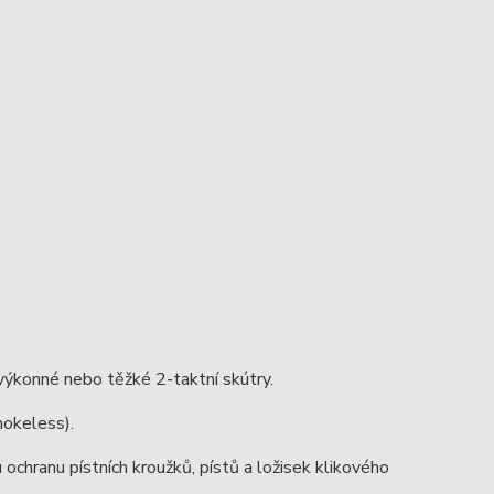
ýkonné nebo těžké 2-taktní skútry.
mokeless).
chranu pístních kroužků, pístů a ložisek klikového