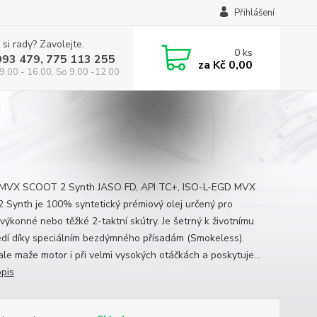
Přihlášení
 si rady? Zavolejte.
0
ks
993 479, 775 113 255
za
Kč 0,00
9.00 - 16.00, So 9.00 -12.00
 MVX SCOOT 2 Synth JASO FD, API TC+, ISO-L-EGD MVX
2 Synth je 100% syntetický prémiový olej určený pro
výkonné nebo těžké 2-taktní skútry. Je šetrný k životnímu
edí díky speciálním bezdýmného přísadám (Smokeless).
le maže motor i při velmi vysokých otáčkách a poskytuje...
opis