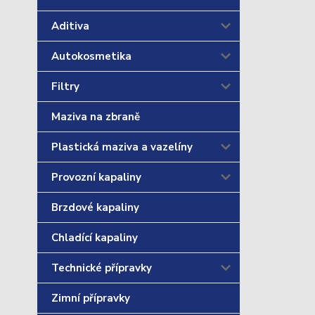
Aditiva
Autokosmetika
Filtry
Maziva na zbraně
Plastická maziva a vazelíny
Provozní kapaliny
Brzdové kapaliny
Chladící kapaliny
Technické přípravky
Zimní přípravky