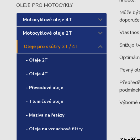
hřídele.
OLEJE PRO MOTOCYKLY
Může být
Motocyklové oleje 4T
doporučen
Vlastnost
Motocyklové oleje 2T
Snižuje t
Oleje pro skútry 2T / 4T
Optimální
- Oleje 2T
Pevný ole
- Oleje 4T
Předředěn
- Převodové oleje
podmíne
- Tlumičové oleje
Výborné č
- Maziva na řetězy
- Oleje na vzduchové filtry