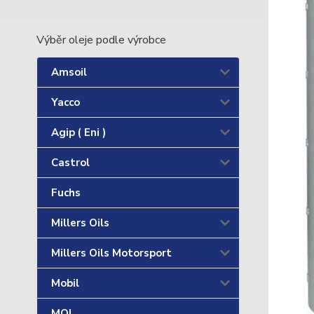
Výběr oleje podle výrobce
Amsoil
Yacco
Agip ( Eni )
Castrol
Fuchs
Millers Oils
Millers Oils Motorsport
Mobil
MOL