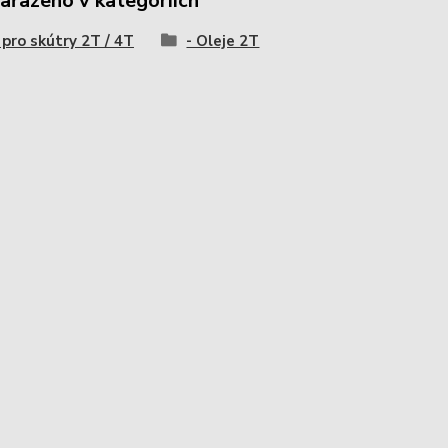
zařazeno v kategoriích
 pro skútry 2T / 4T
- Oleje 2T