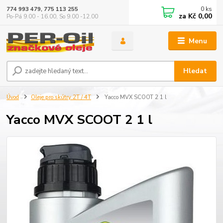
0
ks
774 993 479, 775 113 255
za
Kč 0,00
Po-Pá 9.00 - 16.00, So 9.00 -12.00
Menu
Hledat
Úvod
Oleje pro skútry 2T / 4T
Yacco MVX SCOOT 2 1 l
Yacco MVX SCOOT 2 1 l