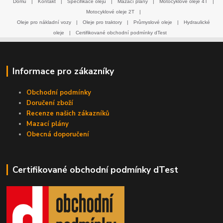
Domů
|
Kontakt
|
Specifikace olejů
|
Mazací plány
|
Motocyklové oleje 4T
|
Motocyklové oleje 2T
|
Oleje pro nákladní vozy
|
Oleje pro traktory
|
Průmyslové oleje
|
Hydraulické
oleje
|
Certifikované obchodní podmínky dTest
Informace pro zákazníky
Obchodní podmínky
Doručení zboží
Recenze našich zákazníků
Mazací plány
Obecná doporučení
Certifikované obchodní podmínky dTest