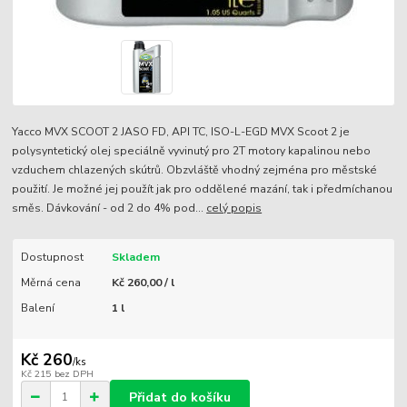
Yacco MVX SCOOT 2 JASO FD, API TC, ISO-L-EGD MVX Scoot 2 je
polysyntetický olej speciálně vyvinutý pro 2T motory kapalinou nebo
vzduchem chlazených skútrů. Obzvláště vhodný zejména pro městské
použití. Je možné jej použít jak pro oddělené mazání, tak i předmíchanou
směs. Dávkování - od 2 do 4% pod...
celý popis
Dostupnost
Skladem
Měrná cena
Kč 260,00 / l
Balení
1 l
Kč 260
/
ks
Kč 215
bez DPH
Přidat do košíku