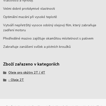
Vlastnosti a výhody:
Velmi dobré protidymivé vlastnosti
Optimální mazání při vysoké teplotě
Vytváří nepřetržitý vysoce odolný olejový film, který zabraňuje
zadření motoru
Předředěné mazivo zajišťuje okamžitou mísitelnost s palivem
Zabraňuje zanášení svíček a pístních kroužků
Zboží zařazeno v kategoriích
Oleje pro skútry 2T / 4T
- Oleje 2T