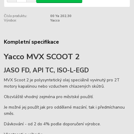
Číslo produktu:
00 Ya 202.30
Výrobce:
Yacco
Kompletní specifikace
Yacco MVX SCOOT 2
JASO FD, API TC, ISO-L-EGD
MVX Scoot 2 je polysyntetický olej speciálně vyvinutý pro 2T
motory kapalinou nebo vzduchem chlazených skútrů.
Obzvláště vhodný zejména pro městské použití.
Je možné jej použít jak pro oddělené mazání, tak i předmíchanou
směs.
Dávkování - od 2 do 4% podle doporučení výrobce.