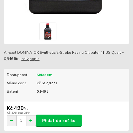
Amsoil DOMINATOR Synthetic 2-Stroke Racing Oil balení 1 US Quart =
0,946 litru
celý popis
Dostupnost
Skladem
Měrná cena
Kč 517,97 / l
Balení
0.946 l
Kč 490
/
ks
Kč 405
bez DPH
Přidat do košíku