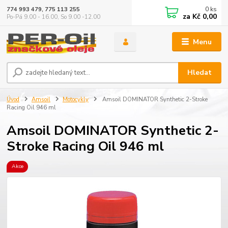
0
ks
774 993 479, 775 113 255
za
Kč 0,00
Po-Pá 9.00 - 16.00, So 9.00 -12.00
Menu
Hledat
Úvod
Amsoil
Motocykly
Amsoil DOMINATOR Synthetic 2-Stroke
Racing Oil 946 ml
Amsoil DOMINATOR Synthetic 2-
Stroke Racing Oil 946 ml
Akce