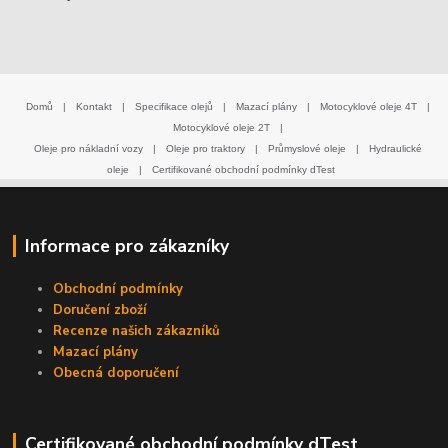
Domů
|
Kontakt
|
Specifikace olejů
|
Mazací plány
|
Motocyklové oleje 4T
|
Motocyklové oleje 2T
|
Oleje pro nákladní vozy
|
Oleje pro traktory
|
Průmyslové oleje
|
Hydraulické
oleje
|
Certifikované obchodní podmínky dTest
Informace pro zákazníky
Obchodní podmínky
Doručení zboží
Recenze našich zákazníků
Mazací plány
Obecná doporučení
Certifikované obchodní podmínky dTest