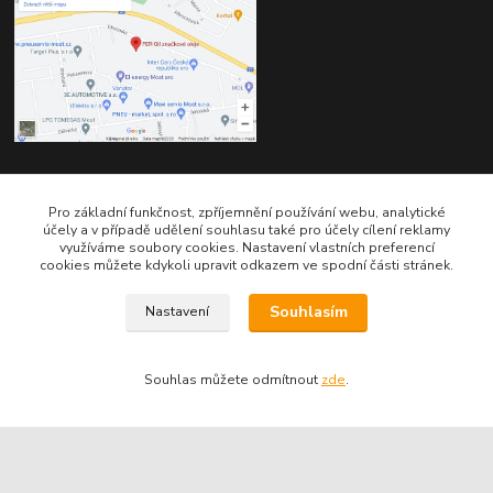
Kontakty
Pro základní funkčnost, zpříjemnění používání webu, analytické
účely a v případě udělení souhlasu také pro účely cílení reklamy
využíváme soubory cookies. Nastavení vlastních preferencí
cookies můžete kdykoli upravit odkazem ve spodní části stránek.
Souhlasím
Nastavení
Telefon pro technické dotazy: 775 113 255
Souhlas můžete odmítnout
zde
.
Telefon do našeho obchodu : 774 993 479
info@znackoveoleje.cz