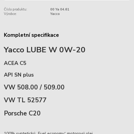
Číslo produktu:
00 Ya 04.61
Výrobce:
Yacco
Kompletní specifikace
Yacco LUBE W 0W-20
ACEA C5
API SN plus
VW 508.00 / 509.00
VW TL 52577
Porsche C20
100% syntetický „Fuel economy“ motorový olej