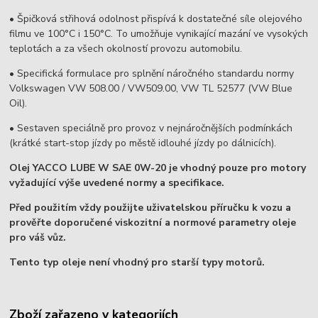
• Špičková střihová odolnost přispívá k dostatečné síle olejového
filmu ve 100°C i 150°C. To umožňuje vynikající mazání ve vysokých
teplotách a za všech okolností provozu automobilu.
• Specifická formulace pro splnění náročného standardu normy
Volkswagen VW 508.00 / VW509.00, VW TL 52577 (VW Blue
Oil).
• Sestaven speciálně pro provoz v nejnáročnějších podmínkách
(krátké start-stop jízdy po městě idlouhé jízdy po dálnicích).
Olej YACCO LUBE W SAE 0W-20 je vhodný pouze pro motory
vyžadující výše uvedené normy a specifikace.
Před použitím vždy použijte uživatelskou příručku k vozu a
prověřte doporučené viskozitní a normové parametry oleje
pro váš vůz.
Tento typ oleje není vhodný pro starší typy motorů.
Zboží zařazeno v kategoriích