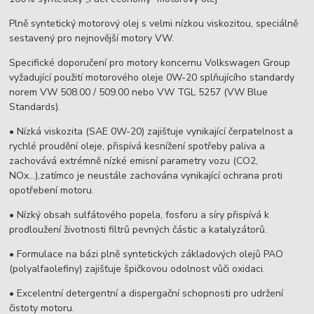
Plně syntetický motorový olej s velmi nízkou viskozitou, speciálně
sestavený pro nejnovější motory VW.
Specifické doporučení pro motory koncernu Volkswagen Group
vyžadující použití motorového oleje 0W-20 splňujícího standardy
norem VW 508.00 / 509.00 nebo VW TGL 5257 (VW Blue
Standards).
• Nízká viskozita (SAE 0W-20) zajišťuje vynikající čerpatelnost a
rychlé proudění oleje, přispívá kesnížení spotřeby paliva a
zachovává extrémně nízké emisní parametry vozu (CO2,
NOx…),zatímco je neustále zachována vynikající ochrana proti
opotřebení motoru.
• Nízký obsah sulfátového popela, fosforu a síry přispívá k
prodloužení životnosti filtrů pevných částic a katalyzátorů.
• Formulace na bázi plně syntetických základových olejů PAO
(polyalfaolefiny) zajišťuje špičkovou odolnost vůči oxidaci.
• Excelentní detergentní a dispergační schopnosti pro udržení
čistoty motoru.