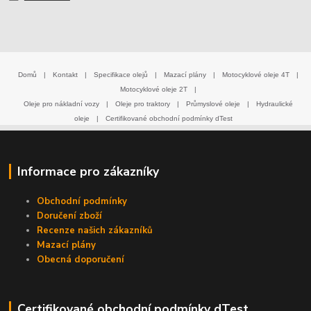
Domů
|
Kontakt
|
Specifikace olejů
|
Mazací plány
|
Motocyklové oleje 4T
|
Motocyklové oleje 2T
|
Oleje pro nákladní vozy
|
Oleje pro traktory
|
Průmyslové oleje
|
Hydraulické
oleje
|
Certifikované obchodní podmínky dTest
Informace pro zákazníky
Obchodní podmínky
Doručení zboží
Recenze našich zákazníků
Mazací plány
Obecná doporučení
Certifikované obchodní podmínky dTest