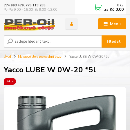
0
ks
774 993 479, 775 113 255
za
Kč 0,00
Po-Pá 9.00 - 16.00, So 9.00 -12.00
Menu
Hledat
Úvod
Motorové oleje pro osobní vozy
Yacco LUBE W 0W-20 *5l
Yacco LUBE W 0W-20 *5l
Akce