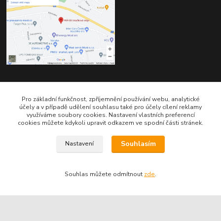
Kontakty
Pro základní funkčnost, zpříjemnění používání webu, analytické
účely a v případě udělení souhlasu také pro účely cílení reklamy
využíváme soubory cookies. Nastavení vlastních preferencí
cookies můžete kdykoli upravit odkazem ve spodní části stránek.
Souhlasím
Nastavení
Telefon pro technické dotazy: 775 113 255
Souhlas můžete odmítnout
zde
.
Telefon do našeho obchodu : 774 993 479
info@znackoveoleje.cz