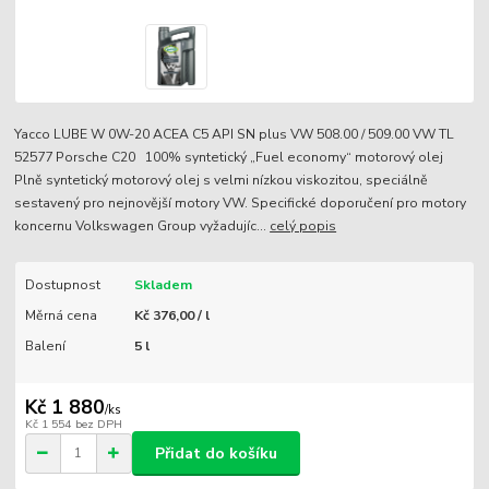
Yacco LUBE W 0W-20 ACEA C5 API SN plus VW 508.00 / 509.00 VW TL
52577 Porsche C20 100% syntetický „Fuel economy“ motorový olej
Plně syntetický motorový olej s velmi nízkou viskozitou, speciálně
sestavený pro nejnovější motory VW. Specifické doporučení pro motory
koncernu Volkswagen Group vyžadujíc...
celý popis
Dostupnost
Skladem
Měrná cena
Kč 376,00 / l
Balení
5 l
Kč 1 880
/
ks
Kč 1 554
bez DPH
Přidat do košíku