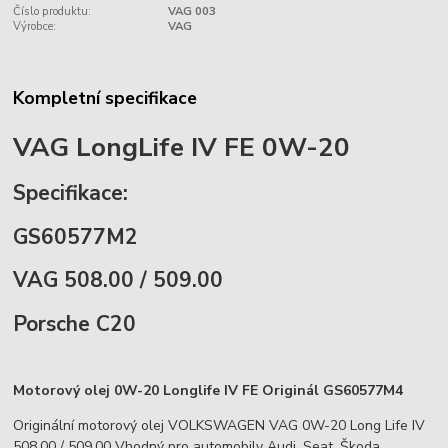
Číslo produktu:
VAG 003
Výrobce:
VAG
Kompletní specifikace
VAG LongLife IV FE 0W-20
Specifikace:
GS60577M2
VAG 508.00 / 509.00
Porsche C20
Motorový olej 0W-20 Longlife IV FE Originál GS60577M4
Originální motorový olej VOLKSWAGEN VAG 0W-20 Long Life IV
508.00 / 509.00
Vhodný pro automobily Audi, Seat, Škoda,