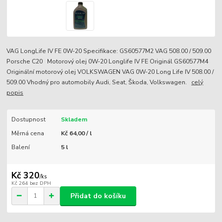
VAG LongLife IV FE 0W-20 Specifikace: GS60577M2 VAG 508.00 / 509.00
Porsche C20 Motorový olej 0W-20 Longlife IV FE Originál GS60577M4
Originální motorový olej VOLKSWAGEN VAG 0W-20 Long Life IV 508.00 /
509.00 Vhodný pro automobily Audi, Seat, Škoda, Volkswagen.
celý
popis
Dostupnost
Skladem
Měrná cena
Kč 64,00 / l
Balení
5 l
Kč 320
/
ks
Kč 264
bez DPH
Přidat do košíku