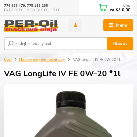
0
ks
774 993 479, 775 113 255
za
Kč 0,00
Po-Pá 9.00 - 16.00, So 9.00 -12.00
Menu
Hledat
Úvod
Motorové oleje pro osobní vozy
VAG LongLife IV FE 0W-20 *1l
VAG LongLife IV FE 0W-20 *1l