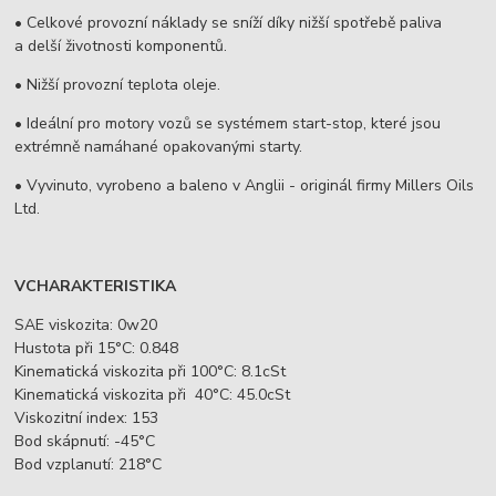
• Celkové provozní náklady se sníží díky nižší spotřebě paliva
a delší životnosti komponentů.
• Nižší provozní teplota oleje.
• Ideální pro motory vozů se systémem start-stop, které jsou
extrémně namáhané opakovanými starty.
• Vyvinuto, vyrobeno a baleno v Anglii - originál firmy Millers Oils
Ltd.
V
CHARAKTERISTIKA
SAE viskozita: 0w20
Hustota při 15°C: 0.848
Kinematická viskozita při 100°C: 8.1cSt
Kinematická viskozita při 40°C: 45.0cSt
Viskozitní index: 153
Bod skápnutí: -45°C
Bod vzplanutí: 218°C