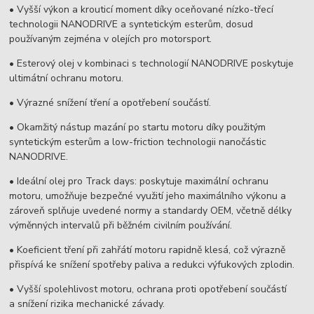
• Vyšší výkon a krouticí moment díky oceňované nízko-třecí
technologii NANODRIVE a syntetickým esterům, dosud
používaným zejména v olejích pro motorsport.
• Esterový olej v kombinaci s technologií NANODRIVE poskytuje
ultimátní ochranu motoru.
• Výrazné snížení tření a opotřebení součástí.
• Okamžitý nástup mazání po startu motoru díky použitým
syntetickým esterům a low-friction technologii nanočástic
NANODRIVE.
• Ideální olej pro Track days: poskytuje maximální ochranu
motoru, umožňuje bezpečné využití jeho maximálního výkonu a
zároveň splňuje uvedené normy a standardy OEM, včetně délky
výměnných intervalů při běžném civilním používání.
• Koeficient tření při zahřátí motoru rapidně klesá, což výrazně
přispívá ke snížení spotřeby paliva a redukci výfukových zplodin.
• Vyšší spolehlivost motoru, ochrana proti opotřebení součástí
a snížení rizika mechanické závady.