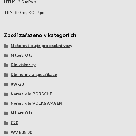
HTHS: 2.6 mPa.s
TBN: 8.0 mg KOH/gm
Zboží zařazeno v kategoriích
Motorové oleje pro osobní vozy
Millers Oils
Dle viskozity
Dle normy a specifikace
0W-20
Norma dle PORSCHE
Norma dle VOLKSWAGEN
Millers Oils
C20
WV 508.00