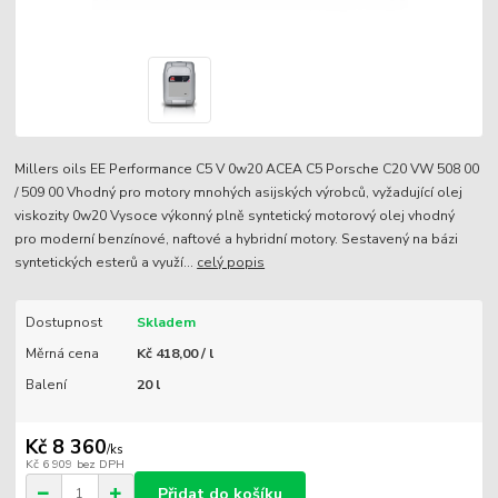
Millers oils EE Performance C5 V 0w20 ACEA C5 Porsche C20 VW 508 00
/ 509 00 Vhodný pro motory mnohých asijských výrobců, vyžadující olej
viskozity 0w20 Vysoce výkonný plně syntetický motorový olej vhodný
pro moderní benzínové, naftové a hybridní motory. Sestavený na bázi
syntetických esterů a využí...
celý popis
Dostupnost
Skladem
Měrná cena
Kč 418,00 / l
Balení
20 l
Kč 8 360
/
ks
Kč 6 909
bez DPH
Přidat do košíku