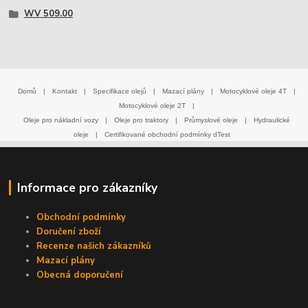
WV 509.00
Domů
|
Kontakt
|
Specifikace olejů
|
Mazací plány
|
Motocyklové oleje 4T
|
Motocyklové oleje 2T
|
Oleje pro nákladní vozy
|
Oleje pro traktory
|
Průmyslové oleje
|
Hydraulické
oleje
|
Certifikované obchodní podmínky dTest
Informace pro zákazníky
Obchodní podmínky
Doručení zboží
Recenze našich zákazníků
Mazací plány
Obecná doporučení