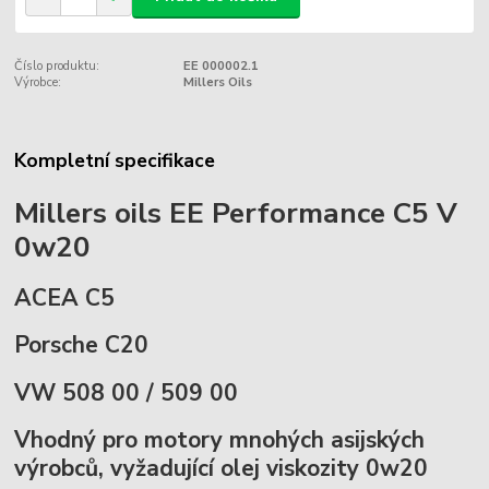
Číslo produktu:
EE 000002.1
Výrobce:
Millers Oils
Kompletní specifikace
Millers oils EE Performance C5 V
0w20
ACEA C5
Porsche C20
VW 508 00 / 509 00
Vhodný pro motory mnohých asijských
výrobců, vyžadující olej viskozity 0w20