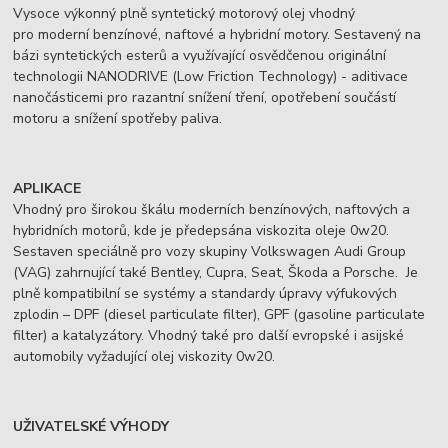
Vysoce výkonný plně syntetický motorový olej vhodný
pro moderní benzínové, naftové a hybridní motory. Sestavený na
bázi syntetických esterů a využívající osvědčenou originální
technologii NANODRIVE (Low Friction Technology) - aditivace
nanočásticemi pro razantní snížení tření, opotřebení součástí
motoru a snížení spotřeby paliva.
APLIKACE
Vhodný pro širokou škálu moderních benzínových, naftových a
hybridních motorů, kde je předepsána viskozita oleje 0w20.
Sestaven speciálně pro vozy skupiny Volkswagen Audi Group
(VAG) zahrnující také Bentley, Cupra, Seat, Škoda a Porsche. Je
plně kompatibilní se systémy a standardy úpravy výfukových
zplodin – DPF (diesel particulate filter), GPF (gasoline particulate
filter) a katalyzátory. Vhodný také pro další evropské i asijské
automobily vyžadující olej viskozity 0w20.
UŽIVATELSKÉ VÝHODY