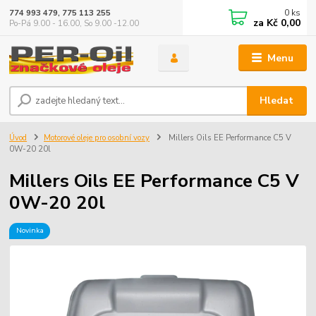
0
ks
774 993 479, 775 113 255
za
Kč 0,00
Po-Pá 9.00 - 16.00, So 9.00 -12.00
Menu
Hledat
Úvod
Motorové oleje pro osobní vozy
Millers Oils EE Performance C5 V
0W-20 20l
Millers Oils EE Performance C5 V
0W-20 20l
Novinka