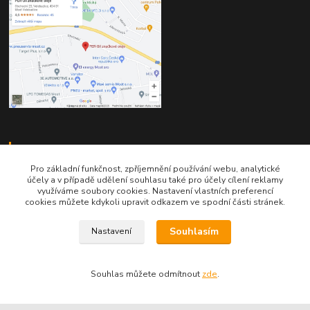
Kontakty
Pro základní funkčnost, zpříjemnění používání webu, analytické
účely a v případě udělení souhlasu také pro účely cílení reklamy
využíváme soubory cookies. Nastavení vlastních preferencí
cookies můžete kdykoli upravit odkazem ve spodní části stránek.
Souhlasím
Nastavení
Telefon pro technické dotazy: 775 113 255
Telefon do našeho obchodu : 774 993 479
Souhlas můžete odmítnout
zde
.
info@znackoveoleje.cz