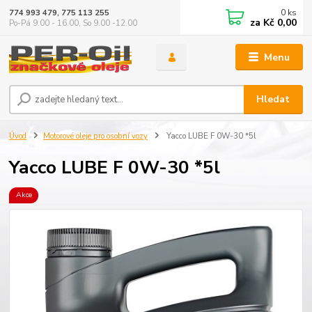
0
ks
774 993 479, 775 113 255
za
Kč 0,00
Po-Pá 9.00 - 16.00, So 9.00 -12.00
Menu
Hledat
Úvod
Motorové oleje pro osobní vozy
Yacco LUBE F 0W-30 *5l
Yacco LUBE F 0W-30 *5l
Akce