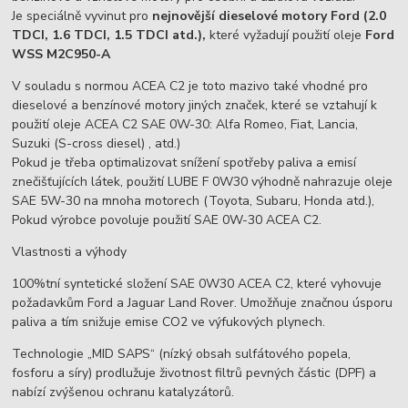
Je speciálně vyvinut pro
nejnovější dieselové motory Ford (2.0
TDCI, 1.6 TDCI, 1.5 TDCI atd.),
které vyžadují použití oleje
Ford
WSS M2C950-A
V souladu s normou ACEA C2 je toto mazivo také vhodné pro
dieselové a benzínové motory jiných značek, které se vztahují k
použití oleje ACEA C2 SAE 0W-30: Alfa Romeo, Fiat, Lancia,
Suzuki (S-cross diesel) , atd.)
Pokud je třeba optimalizovat snížení spotřeby paliva a emisí
znečišťujících látek, použití LUBE F 0W30 výhodně nahrazuje oleje
SAE 5W-30 na mnoha motorech (Toyota, Subaru, Honda atd.),
Pokud výrobce povoluje použití SAE 0W-30 ACEA C2.
Vlastnosti a výhody
100%tní syntetické složení SAE 0W30 ACEA C2, které vyhovuje
požadavkům Ford a Jaguar Land Rover. Umožňuje značnou úsporu
paliva a tím snižuje emise CO2 ve výfukových plynech.
Technologie „MID SAPS“ (nízký obsah sulfátového popela,
fosforu a síry) prodlužuje životnost filtrů pevných částic (DPF) a
nabízí zvýšenou ochranu katalyzátorů.