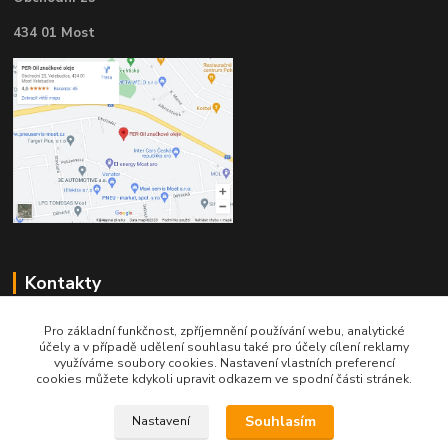
434 01 Most
Kontakty
Pro základní funkčnost, zpříjemnění používání webu, analytické
účely a v případě udělení souhlasu také pro účely cílení reklamy
využíváme soubory cookies. Nastavení vlastních preferencí
cookies můžete kdykoli upravit odkazem ve spodní části stránek.
Telefon pro technické dotazy: 775 113 255
Souhlasím
Nastavení