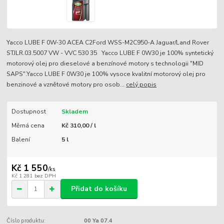
Yacco LUBE F 0W-30 ACEA C2Ford WSS-M2C950-A Jaguar/Land Rover
STJLR.03.5007 VW - VVC 530 35 Yacco LUBE F 0W30 je 100% syntetický
motorový olej pro dieselové a benzínové motory s technologii "MID
SAPS".Yacco LUBE F 0W30 je 100% vysoce kvalitní motorový olej pro
benzinové a vznětové motory pro osob...
celý popis
Dostupnost
Skladem
Měrná cena
Kč 310,00 / l
Balení
5 l
Kč 1 550
/
ks
Kč 1 281
bez DPH
Přidat do košíku
Číslo produktu:
00 Ya 07.4