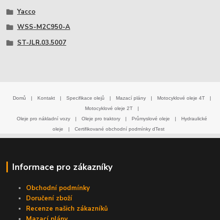
Yacco
WSS-M2C950-A
ST-JLR.03.5007
Domů
|
Kontakt
|
Specifikace olejů
|
Mazací plány
|
Motocyklové oleje 4T
|
Motocyklové oleje 2T
|
Oleje pro nákladní vozy
|
Oleje pro traktory
|
Průmyslové oleje
|
Hydraulické
oleje
|
Certifikované obchodní podmínky dTest
Informace pro zákazníky
Obchodní podmínky
Doručení zboží
Recenze našich zákazníků
Mazací plány