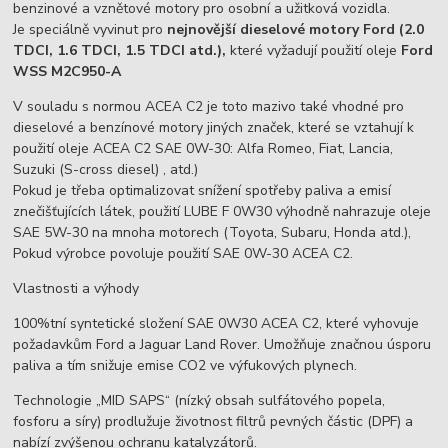
benzinové a vznětové motory pro osobní a užitková vozidla.
Je speciálně vyvinut pro
nejnovější dieselové motory Ford (2.0
TDCI, 1.6 TDCI, 1.5 TDCI atd.),
které vyžadují použití oleje
Ford
WSS M2C950-A
V souladu s normou ACEA C2 je toto mazivo také vhodné pro
dieselové a benzínové motory jiných značek, které se vztahují k
použití oleje ACEA C2 SAE 0W-30: Alfa Romeo, Fiat, Lancia,
Suzuki (S-cross diesel) , atd.)
Pokud je třeba optimalizovat snížení spotřeby paliva a emisí
znečišťujících látek, použití LUBE F 0W30 výhodně nahrazuje oleje
SAE 5W-30 na mnoha motorech (Toyota, Subaru, Honda atd.),
Pokud výrobce povoluje použití SAE 0W-30 ACEA C2.
Vlastnosti a výhody
100%tní syntetické složení SAE 0W30 ACEA C2, které vyhovuje
požadavkům Ford a Jaguar Land Rover. Umožňuje značnou úsporu
paliva a tím snižuje emise CO2 ve výfukových plynech.
Technologie „MID SAPS“ (nízký obsah sulfátového popela,
fosforu a síry) prodlužuje životnost filtrů pevných částic (DPF) a
nabízí zvýšenou ochranu katalyzátorů.