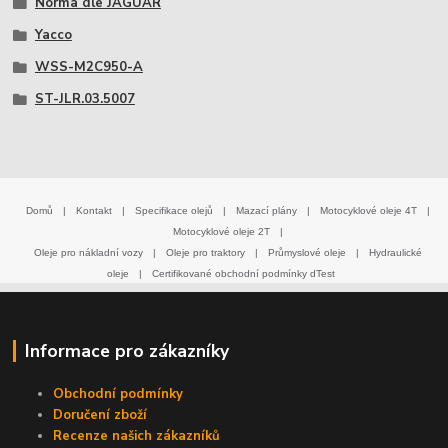
Norma dle JAGUAR
Yacco
WSS-M2C950-A
ST-JLR.03.5007
Domů
|
Kontakt
|
Specifikace olejů
|
Mazací plány
|
Motocyklové oleje 4T
|
Motocyklové oleje 2T
|
Oleje pro nákladní vozy
|
Oleje pro traktory
|
Průmyslové oleje
|
Hydraulické
oleje
|
Certifikované obchodní podmínky dTest
Informace pro zákazníky
Obchodní podmínky
Doručení zboží
Recenze našich zákazníků