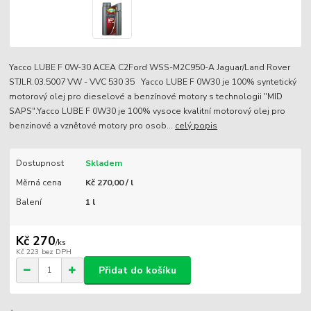
Yacco LUBE F 0W-30 ACEA C2Ford WSS-M2C950-A Jaguar/Land Rover
STJLR.03.5007 VW - VVC 530 35 Yacco LUBE F 0W30 je 100% syntetický
motorový olej pro dieselové a benzínové motory s technologii "MID
SAPS".Yacco LUBE F 0W30 je 100% vysoce kvalitní motorový olej pro
benzinové a vznětové motory pro osob...
celý popis
Dostupnost
Skladem
Měrná cena
Kč 270,00 / l
Balení
1 l
Kč 270
/
ks
Kč 223
bez DPH
Přidat do košíku