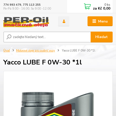
0
ks
774 993 479, 775 113 255
za
Kč 0,00
Po-Pá 9.00 - 16.00, So 9.00 -12.00
Menu
Hledat
Úvod
Motorové oleje pro osobní vozy
Yacco LUBE F 0W-30 *1l
Yacco LUBE F 0W-30 *1l