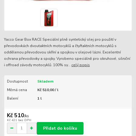
Yacco Gear Box RACE Speciální plně syntetický olej pro použití v
převodovkách dvoutaktních motocyklů a čtyřtaktních motocyklů s
oddělenou převodovou skříní a spojkou v olejové lázni. Excelentní
ochrana převodovky a spojky. Vyrobeno speciálně pro okruhové, silniční
i offroad závody motocyklů. 100% sy...
celý popis
Dostupnost
Skladem
Měrná cena
Kč 510,00 / l
Balení
1 l
Kč 510
/
ks
Kč 421
bez DPH
Přidat do košíku