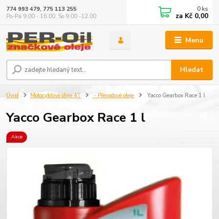
0
ks
774 993 479, 775 113 255
za
Kč 0,00
Po-Pá 9.00 - 16.00, So 9.00 -12.00
Menu
Hledat
Úvod
Motocyklové oleje 4T
- Převodové oleje
Yacco Gearbox Race 1 l
Yacco Gearbox Race 1 l
Akce