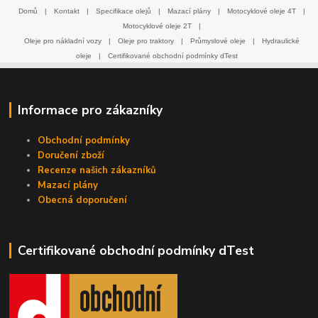
Domů
|
Kontakt
|
Specifikace olejů
|
Mazací plány
|
Motocyklové oleje 4T
|
Motocyklové oleje 2T
|
Oleje pro nákladní vozy
|
Oleje pro traktory
|
Průmyslové oleje
|
Hydraulické
oleje
|
Certifikované obchodní podmínky dTest
Informace pro zákazníky
Obchodní podmínky
Doručení zboží
Recenze našich zákazníků
Mazací plány
Obecná doporučení
Certifikované obchodní podmínky dTest