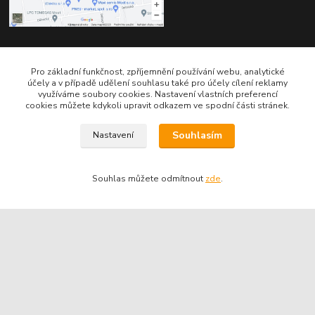
Kontakty
Pro základní funkčnost, zpříjemnění používání webu, analytické
účely a v případě udělení souhlasu také pro účely cílení reklamy
využíváme soubory cookies. Nastavení vlastních preferencí
cookies můžete kdykoli upravit odkazem ve spodní části stránek.
Souhlasím
Nastavení
Telefon pro technické dotazy: 775 113 255
Souhlas můžete odmítnout
zde
.
Telefon do našeho obchodu : 774 993 479
info@znackoveoleje.cz
Vytvořeno na
Eshop-rychle.cz