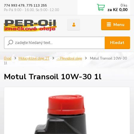
0
ks
774 993 479, 775 113 255
za
Kč 0,00
Po-Pá 9.00 - 16.00, So 9.00 -12.00
Menu
Hledat
Úvod
Motocyklové oleje 2T
- Převodové oleje
Motul Transoil 10W-30
1l
Motul Transoil 10W-30 1l