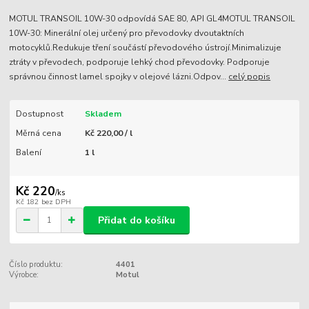
MOTUL TRANSOIL 10W-30 odpovídá SAE 80, API GL4MOTUL TRANSOIL
10W-30: Minerální olej určený pro převodovky dvoutaktních
motocyklů.Redukuje tření součástí převodového ústrojí.Minimalizuje
ztráty v převodech, podporuje lehký chod převodovky. Podporuje
správnou činnost lamel spojky v olejové lázni.Odpov...
celý popis
Dostupnost
Skladem
Měrná cena
Kč 220,00 / l
Balení
1 l
Kč 220
/
ks
Kč 182
bez DPH
Přidat do košíku
Číslo produktu:
4401
Výrobce:
Motul