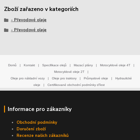
Zboží zařazeno v kategoriích
- Převodové oleje
- Převodové oleje
Domů
|
Kontakt
|
Specifikace olejů
|
Mazací plány
|
Motocyklové oleje 4T
|
Motocyklové oleje 2T
|
Oleje pro nákladní vozy
|
Oleje pro traktory
|
Průmyslové oleje
|
Hydraulické
oleje
|
Certifikované obchodní podmínky dTest
Informace pro zákazníky
Obchodní podmínky
Doručení zboží
Recenze našich zákazníků