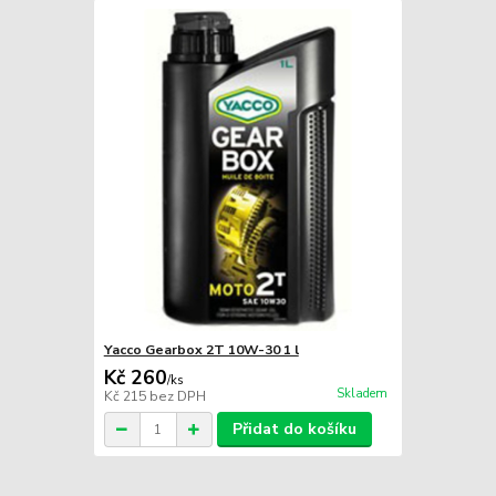
Yacco Gearbox 2T 10W-30 1 l
Kč 260
/
ks
Skladem
Kč 215
bez DPH
Přidat do košíku