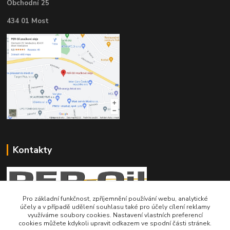
Obchodní 25
434 01 Most
Kontakty
Pro základní funkčnost, zpříjemnění používání webu, analytické
účely a v případě udělení souhlasu také pro účely cílení reklamy
Telefon pro technické dotazy: 775 113 255
využíváme soubory cookies. Nastavení vlastních preferencí
cookies můžete kdykoli upravit odkazem ve spodní části stránek.