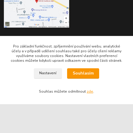
Kontakty
Pro základní funkčnost, zpříjemnění používání webu, analytické
účely a v případě udělení souhlasu také pro účely cílení reklamy
využíváme soubory cookies. Nastavení vlastních preferencí
cookies můžete kdykoli upravit odkazem ve spodní části stránek.
Souhlasím
Nastavení
Telefon pro technické dotazy: 775 113 255
Souhlas můžete odmítnout
zde
.
Telefon do našeho obchodu : 774 993 479
info@znackoveoleje.cz