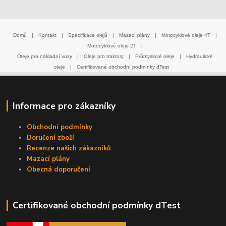
Domů
|
Kontakt
|
Specifikace olejů
|
Mazací plány
|
Motocyklové oleje 4T
|
Motocyklové oleje 2T
|
Oleje pro nákladní vozy
|
Oleje pro traktory
|
Průmyslové oleje
|
Hydraulické
oleje
|
Certifikované obchodní podmínky dTest
Informace pro zákazníky
Obchodní podmínky
Doručení zboží
Recenze našich zákazníků
Mazací plány
Obecná doporučení
Certifikované obchodní podmínky dTest