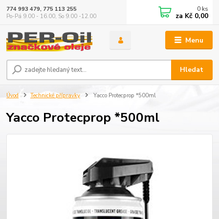
0
ks
774 993 479, 775 113 255
za
Kč 0,00
Po-Pá 9.00 - 16.00, So 9.00 -12.00
Menu
Hledat
Úvod
Technické přípravky
Yacco Protecprop *500ml
Yacco Protecprop *500ml