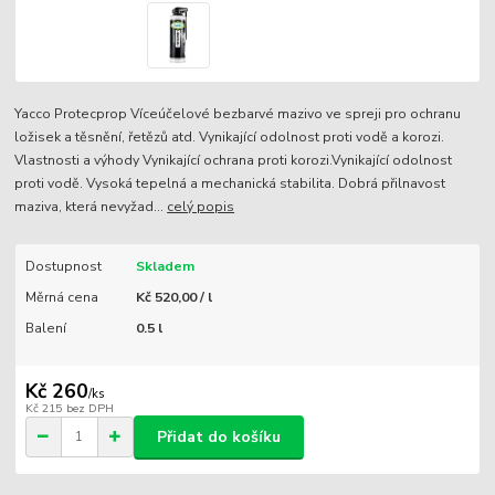
Yacco Protecprop Víceúčelové bezbarvé mazivo ve spreji pro ochranu
ložisek a těsnění, řetězů atd. Vynikající odolnost proti vodě a korozi.
Vlastnosti a výhody Vynikající ochrana proti korozi.Vynikající odolnost
proti vodě. Vysoká tepelná a mechanická stabilita. Dobrá přilnavost
maziva, která nevyžad...
celý popis
Dostupnost
Skladem
Měrná cena
Kč 520,00 / l
Balení
0.5 l
Kč 260
/
ks
Kč 215
bez DPH
Přidat do košíku