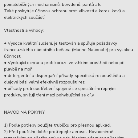
pomaloběžných mechanismů, bowdenů, pantů atd.
Také poskytuje účinnou ochranu proti vlhkosti a korozi kovů a
elektrických součástí.
Vlastnosti a výhody:
● Vysoce kvalitní složení, je testován a splňuje požadavky
francouzského námořního loďstva (Marine Nationale) pro vysokou
účinnost.
● Vynikající ochrana proti korozi ve vlhkém prostředí nebo při
plavbě na moři.
● detergentní a dispergační přísady, specifická rozpouštědla a
olejové bázi velmi efektivně rozpouští rez
● přísady proti opotřebení spojené se speciálními ropnými
produkty, snižují tření mezi pohybujícími se díly.
NÁVOD NA POKYNY
1) Podle potřeby použijte trubičku pro přesnou aplikaci.
2) Před použitím dobře protřepejte aerosol. Rovnoměrně