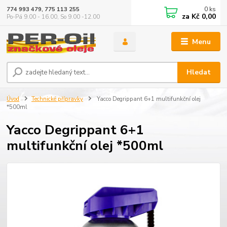
0
ks
774 993 479, 775 113 255
za
Kč 0,00
Po-Pá 9.00 - 16.00, So 9.00 -12.00
Menu
Hledat
Úvod
Technické přípravky
Yacco Degrippant 6+1 multifunkční olej
*500ml
Yacco Degrippant 6+1
multifunkční olej *500ml