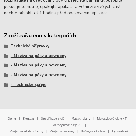
rozprašujte na ošetřovaný povrch. Nechte pár minut působita
pokud je to nutné, opakujte aplikaci. U velmi zrezivělých částí
nechte působit až 1 hodinu před opakováním aplikace.
Zboží zařazeno v kategoriích
Technické přípravky
- Maziva na páky a bowdeny
- Maziva na páky a bowdeny
- Maziva na páky a bowdeny
- Technické spreje
Domů
|
Kontakt
|
Specifikace olejů
|
Mazací plány
|
Motocyklové oleje 4T
|
Motocyklové oleje 2T
|
Oleje pro nákladní vozy
|
Oleje pro traktory
|
Průmyslové oleje
|
Hydraulické