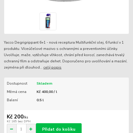
Yacco Degrigrippant 6+1 - nová receptura Multifunkční olej, 6 funkcí v 1
produktu. Víceúčelové mazivo s ochrannými a preventivními účinky.
Uvolňuje, maže, vytěsňuje vlhkost, chrání před korozí, zanechává trvalý
ochranný film a odstraňuje dehet. Doporučeno pro uvolňování a mazání,
zejména při dlouhod...
celý popis
Dostupnost
Skladem
Měrná cena
Kč 400,00 / l
Balení
0.5 l
Kč 200
/
ks
Kč 165
bez DPH
Přidat do košíku