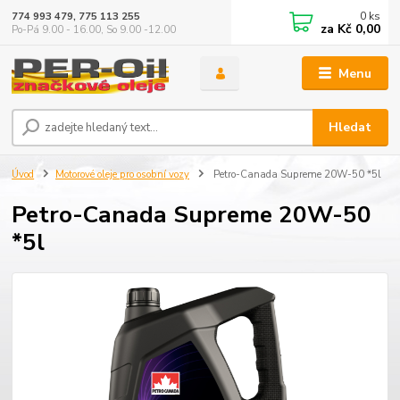
0
ks
774 993 479, 775 113 255
za
Kč 0,00
Po-Pá 9.00 - 16.00, So 9.00 -12.00
Menu
Hledat
Úvod
Motorové oleje pro osobní vozy
Petro-Canada Supreme 20W-50 *5l
Petro-Canada Supreme 20W-50
*5l