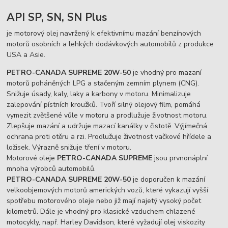
API SP, SN, SN Plus
je motorový olej navržený k efektivnímu mazání benzínových
motorů osobních a lehkých dodávkových automobilů z produkce
USA a Asie.
PETRO-CANADA SUPREME 20W-50
je vhodný pro mazaní
motorů poháněných LPG a stačeným zemním plynem (CNG).
Snižuje úsady, kaly, laky a karbony v motoru. Minimalizuje
zalepování pístních kroužků. Tvoří silný olejový film, pomáhá
vymezit zvětšené vůle v motoru a prodlužuje životnost motoru.
Zlepšuje mazání a udržuje mazací kanálky v čistotě. Výjímečná
ochrana proti otěru a rzi. Prodlužuje životnost vačkové hřídele a
ložisek. Výrazně snižuje tření v motoru.
Motorové oleje
PETRO-CANADA SUPREME
jsou prvnonáplní
mnoha výrobců automobilů.
PETRO-CANADA SUPREME 20W-50
je doporučen k mazání
velkoobjemových motorů amerických vozů, které vykazují vyšší
spotřebu motorového oleje nebo již mají najetý vysoký počet
kilometrů. Dále je vhodný pro klasické vzduchem chlazené
motocykly, např. Harley Davidson, které vyžadují olej viskozity