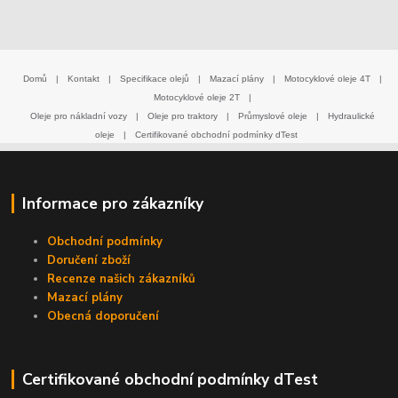
Domů
|
Kontakt
|
Specifikace olejů
|
Mazací plány
|
Motocyklové oleje 4T
|
Motocyklové oleje 2T
|
Oleje pro nákladní vozy
|
Oleje pro traktory
|
Průmyslové oleje
|
Hydraulické
oleje
|
Certifikované obchodní podmínky dTest
Informace pro zákazníky
Obchodní podmínky
Doručení zboží
Recenze našich zákazníků
Mazací plány
Obecná doporučení
Certifikované obchodní podmínky dTest