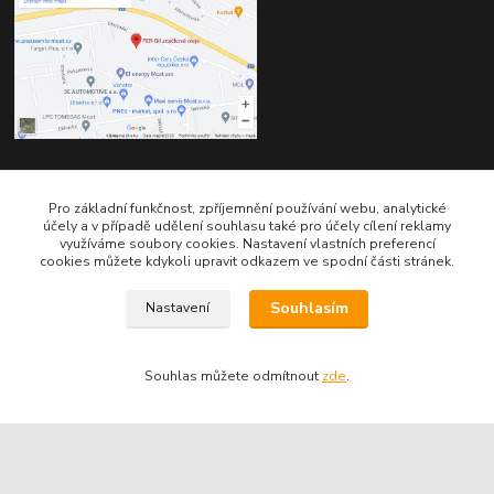
Kontakty
Pro základní funkčnost, zpříjemnění používání webu, analytické
účely a v případě udělení souhlasu také pro účely cílení reklamy
využíváme soubory cookies. Nastavení vlastních preferencí
cookies můžete kdykoli upravit odkazem ve spodní části stránek.
Souhlasím
Nastavení
Telefon pro technické dotazy: 775 113 255
Souhlas můžete odmítnout
zde
.
Telefon do našeho obchodu : 774 993 479
info@znackoveoleje.cz