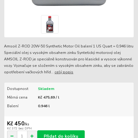
Amsoil Z-ROD 20W-50 Synthetic Motor Oil balení 1 US Quart = 0,946 litru
Speciální olej s vysokým obsahem zinku Syntetický motorový olej
AMSOIL Z-ROD je speciálně konstruován pro klasické a vysoce výkonné
vozy. Vyznačuje se složením s vysokým obsahem zinku, aby se zabránilo
opotřebení vačkových hříd...
celý popis
Dostupnost
Skladem
Měrná cena
Kč 475,69 / l
Balení
0.946 l
Kč 450
/
ks
Kč 372
bez DPH
Přidat do košíku