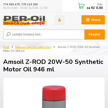
0
ks
774 993 479, 775 113 255
za
Kč 0,00
Po-Pá 9.00 - 16.00, So 9.00 -12.00
Menu
Hledat
Úvod
Motorové oleje pro osobní vozy
Amsoil Z-ROD 20W-50 Synthetic
Motor Oil 946 ml
Amsoil Z-ROD 20W-50 Synthetic
Motor Oil 946 ml