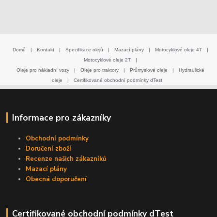
Domů
|
Kontakt
|
Specifikace olejů
|
Mazací plány
|
Motocyklové oleje 4T
|
Motocyklové oleje 2T
|
Oleje pro nákladní vozy
|
Oleje pro traktory
|
Průmyslové oleje
|
Hydraulické
oleje
|
Certifikované obchodní podmínky dTest
Informace pro zákazníky
Obchodní podmínky
Doručení zboží
Recenze našich zákazníků
Mazací plány
Obecná doporučení
Certifikované obchodní podmínky dTest