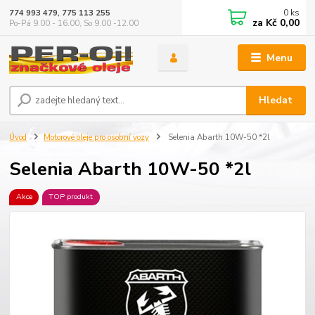
0
ks
774 993 479, 775 113 255
za
Kč 0,00
Po-Pá 9.00 - 16.00, So 9.00 -12.00
Menu
Hledat
Úvod
Motorové oleje pro osobní vozy
Selenia Abarth 10W-50 *2l
Selenia Abarth 10W-50 *2l
Akce
TOP produkt