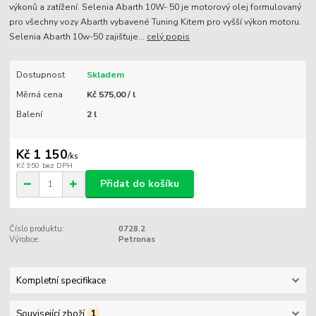
výkonů a zatížení. Selenia Abarth 10W- 50 je motorový olej formulovaný
pro všechny vozy Abarth vybavené Tuning Kitem pro vyšší výkon motoru.
Selenia Abarth 10w-50 zajišťuje...
celý popis
Dostupnost
Skladem
Měrná cena
Kč 575,00 / l
Balení
2 l
Kč 1 150
/
ks
Kč 950
bez DPH
Přidat do košíku
Číslo produktu:
0728.2
Výrobce:
Petronas
Kompletní specifikace
Související zboží
1