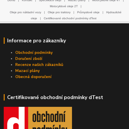
Domů
|
Kontakt
|
Specifikace olejů
|
Mazací plány
|
Motocyklové oleje 4T
|
Motocyklové oleje 2T
|
Oleje pro nákladní vozy
|
Oleje pro traktory
|
Průmyslové oleje
|
Hydraulické
oleje
|
Certifikované obchodní podmínky dTest
Informace pro zákazníky
Obchodní podmínky
Doručení zboží
Recenze našich zákazníků
Mazací plány
Obecná doporučení
Certifikované obchodní podmínky dTest