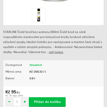
STARLINE Čistič brzd bez acetonu 600ml Čistič brzd se silně
rozpouštěcími vlastnostmi pro kotoučové brzdy, brzdové obložení,
obložení spojky. Ideální čistidlo pro zaolejované a mastné části strojů s
využitím v celém strojním průmyslu. - Antikorozivní- Nezanechává žádné
zbytky- Nevodivý- Výkonná trys...
celý popis
Dostupnost
Skladem
Měrná cena
Kč 158,33 / l
Balení
0.6 l
Kč 95
/
ks
Kč 79
bez DPH
Přidat do košíku