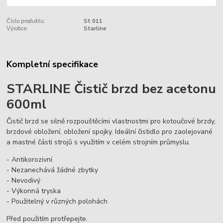
Číslo produktu:
St 011
Výrobce:
Starline
Kompletní specifikace
STARLINE Čistič brzd bez acetonu
600ml
Čistič brzd se silně rozpouštěcími vlastnostmi pro kotoučové brzdy,
brzdové obložení, obložení spojky. Ideální čistidlo pro zaolejované
a mastné části strojů s využitím v celém strojním průmyslu.
- Antikorozivní
- Nezanechává žádné zbytky
- Nevodivý
- Výkonná tryska
- Použitelný v různých polohách
Před použitím protřepejte.