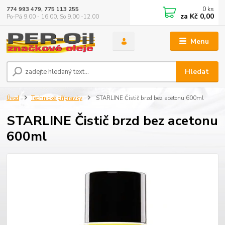
0
ks
774 993 479, 775 113 255
za
Kč 0,00
Po-Pá 9.00 - 16.00, So 9.00 -12.00
Menu
Hledat
Úvod
Technické přípravky
STARLINE Čistič brzd bez acetonu 600ml
STARLINE Čistič brzd bez acetonu
600ml