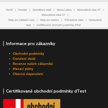
Domů
|
Kontakt
|
Specifikace olejů
|
Mazací plány
|
Motocyklové oleje 4T
|
Motocyklové oleje 2T
|
Oleje pro nákladní vozy
|
Oleje pro traktory
|
Průmyslové oleje
|
Hydraulické
oleje
|
Certifikované obchodní podmínky dTest
Informace pro zákazníky
Obchodní podmínky
Doručení zboží
Recenze našich zákazníků
Mazací plány
Obecná doporučení
Certifikované obchodní podmínky dTest