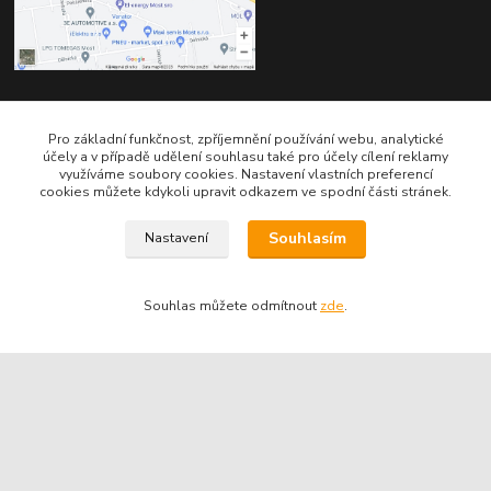
Kontakty
Pro základní funkčnost, zpříjemnění používání webu, analytické
účely a v případě udělení souhlasu také pro účely cílení reklamy
využíváme soubory cookies. Nastavení vlastních preferencí
cookies můžete kdykoli upravit odkazem ve spodní části stránek.
Souhlasím
Nastavení
Telefon pro technické dotazy: 775 113 255
Souhlas můžete odmítnout
zde
.
Telefon do našeho obchodu : 774 993 479
info@znackoveoleje.cz
Vytvořeno na
Eshop-rychle.cz