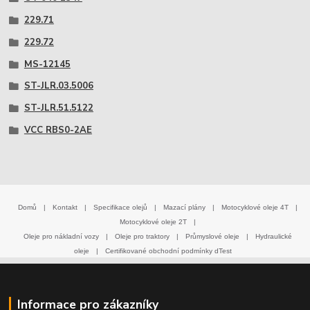
229.71
229.72
MS-12145
ST-JLR.03.5006
ST-JLR.51.5122
VCC RBS0-2AE
Domů
|
Kontakt
|
Specifikace olejů
|
Mazací plány
|
Motocyklové oleje 4T
|
Motocyklové oleje 2T
|
Oleje pro nákladní vozy
|
Oleje pro traktory
|
Průmyslové oleje
|
Hydraulické
oleje
|
Certifikované obchodní podmínky dTest
Informace pro zákazníky