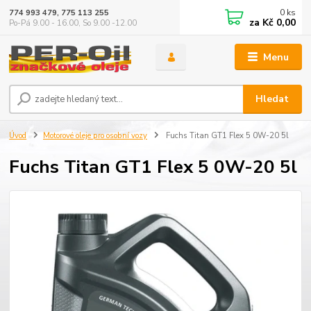
0
ks
774 993 479, 775 113 255
za
Kč 0,00
Po-Pá 9.00 - 16.00, So 9.00 -12.00
Menu
Hledat
Úvod
Motorové oleje pro osobní vozy
Fuchs Titan GT1 Flex 5 0W-20 5l
Fuchs Titan GT1 Flex 5 0W-20 5l