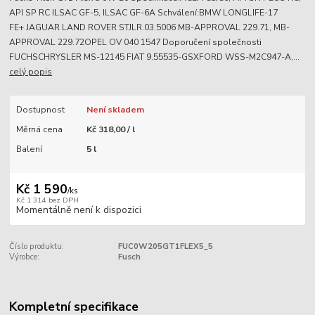
API SP RC ILSAC GF-5, ILSAC GF-6A Schválení:BMW LONGLIFE-17
FE+ JAGUAR LAND ROVER STJLR.03.5006 MB-APPROVAL 229.71, MB-
APPROVAL 229.72OPEL OV 040 1547 Doporučení společnosti
FUCHSCHRYSLER MS-12145 FIAT 9.55535-GSXFORD WSS-M2C947-A,...
celý popis
Dostupnost
Není skladem
Měrná cena
Kč 318,00 / l
Balení
5 l
Kč 1 590
/
ks
Kč 1 314
bez DPH
Momentálně není k dispozici
Číslo produktu:
FUC0W205GT1FLEX5_5
Výrobce:
Fusch
Kompletní specifikace