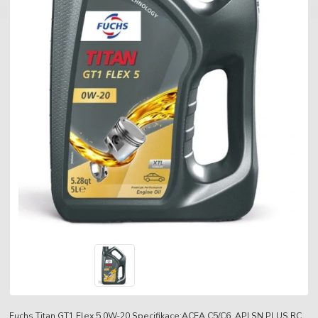
Fuchs Titan GT1 Flex 5 0W-20 Specifikace:ACEA C5/C6, API SN PLUS RC,