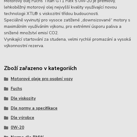
Motorový olej Fuchs Titan GT1 Flex 5 0W-20 je prémiový,
lehkoběžný motorový olej nejvyšší kvality využívající novou
technologii XTL® s viskozitní třídou budoucnosti.
Speciálně vyvinutý pro vysoce zatížené „downsizované“ motory s
maximálním využíváním výkonu, pro extrémní úsporu paliva a
snížené množství emisí CO2.
Vynikající startování za studena, velmi rychlé promazání a vysoká
výkonnostní rezerva.
Zboží zařazeno v kategoriích
Motorové oleje pro osobní vozy
Fuchs
Dle viskozity
Dle normy a specifikace
Dle výrobce
0W-20