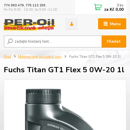
0
ks
774 993 479, 775 113 255
za
Kč 0,00
Po-Pá 9.00 - 16.00, So 9.00 -12.00
Menu
Hledat
Úvod
Motorové oleje pro osobní vozy
Fuchs Titan GT1 Flex 5 0W-20 1l
Fuchs Titan GT1 Flex 5 0W-20 1l