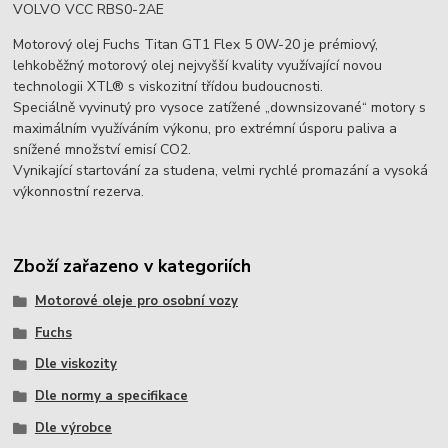
VOLVO VCC RBS0-2AE
Motorový olej Fuchs Titan GT1 Flex 5 0W-20 je prémiový,
lehkoběžný motorový olej nejvyšší kvality využívající novou
technologii XTL® s viskozitní třídou budoucnosti.
Speciálně vyvinutý pro vysoce zatížené „downsizované“ motory s
maximálním využíváním výkonu, pro extrémní úsporu paliva a
snížené množství emisí CO2.
Vynikající startování za studena, velmi rychlé promazání a vysoká
výkonnostní rezerva.
Zboží zařazeno v kategoriích
Motorové oleje pro osobní vozy
Fuchs
Dle viskozity
Dle normy a specifikace
Dle výrobce