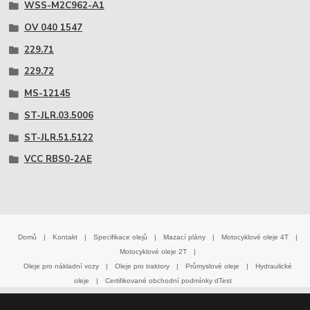
WSS-M2C962-A1
OV 040 1547
229.71
229.72
MS-12145
ST-JLR.03.5006
ST-JLR.51.5122
VCC RBS0-2AE
Domů
|
Kontakt
|
Specifikace olejů
|
Mazací plány
|
Motocyklové oleje 4T
|
Motocyklové oleje 2T
|
Oleje pro nákladní vozy
|
Oleje pro traktory
|
Průmyslové oleje
|
Hydraulické
oleje
|
Certifikované obchodní podmínky dTest