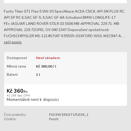
Fuchs Titan GT1 Flex 5 0W-20 Specifikace:ACEA C5/C6, API SN PLUS RC,
API SP RC ILSAC GF-5, ILSAC GF-6A Schválení:BMW LONGLIFE-17
FE+ JAGUAR LAND ROVER STJLR.03.5006 MB-APPROVAL 229.71, MB-
APPROVAL 229.72OPEL OV 040 1547 Doporučení společnosti
FUCHSCHRYSLER MS-12145 FIAT 9.55535-GSXFORD WSS-M2C947-A,...
celý popis
Dostupnost
Není skladem
Měrná cena
Kč 360,00 / l
Balení
1 l
Kč 360
/
ks
Kč 298
bez DPH
Momentálně není k dispozici
Číslo produktu:
FUC0W205GT1FLEX5_1
Výrobce:
Fusch