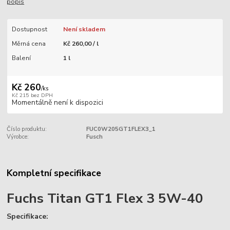
popis
Dostupnost
Není skladem
Měrná cena
Kč 260,00 / l
Balení
1 l
Kč 260
/
ks
Kč 215
bez DPH
Momentálně není k dispozici
Číslo produktu:
FUC0W205GT1FLEX3_1
Výrobce:
Fusch
Kompletní specifikace
Fuchs Titan GT1 Flex 3 5W-40
Specifikace: