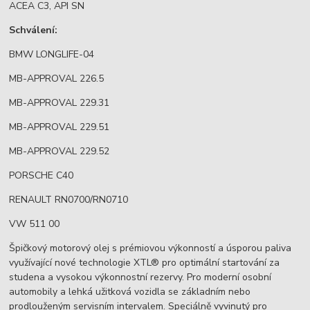
ACEA C3, API SN
Schválení:
BMW LONGLIFE-04
MB-APPROVAL 226.5
MB-APPROVAL 229.31
MB-APPROVAL 229.51
MB-APPROVAL 229.52
PORSCHE C40
RENAULT RN0700/RN0710
VW 511 00
Špičkový motorový olej s prémiovou výkonností a úsporou paliva
využívající nové technologie XTL® pro optimální startování za
studena a vysokou výkonnostní rezervy. Pro moderní osobní
automobily a lehká užitková vozidla se základním nebo
prodlouženým servisním intervalem. Speciálně vyvinutý pro