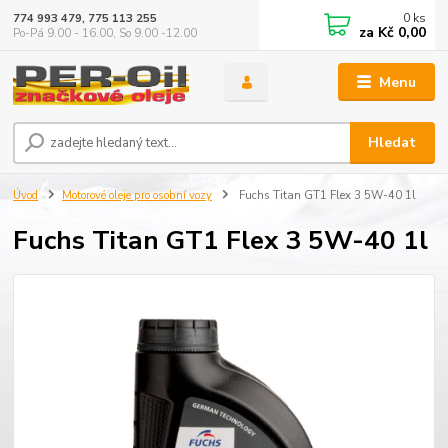
0
ks
774 993 479, 775 113 255
za
Kč 0,00
Po-Pá 9.00 - 16.00, So 9.00 -12.00
Menu
Hledat
Úvod
Motorové oleje pro osobní vozy
Fuchs Titan GT1 Flex 3 5W-40 1l
Fuchs Titan GT1 Flex 3 5W-40 1l