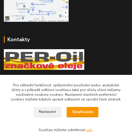
Kontakty
Telefon pro technické dotazy: 775 113 255
Pro základní funkčnost, zpříjemnění používání webu, analytické
Telefon do našeho obchodu : 774 993 479
účely a v případě udělení souhlasu také pro účely cílení reklamy
využíváme soubory cookies. Nastavení vlastních preferencí
cookies můžete kdykoli upravit odkazem ve spodní části stránek.
info@znackoveoleje.cz
Souhlasím
Nastavení
Souhlas můžete odmítnout
zde
.