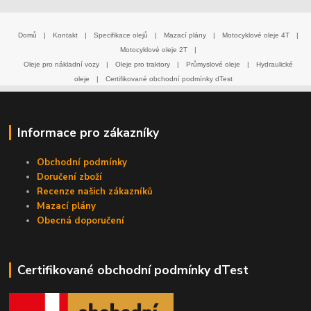
Domů
|
Kontakt
|
Specifikace olejů
|
Mazací plány
|
Motocyklové oleje 4T
|
Motocyklové oleje 2T
|
Oleje pro nákladní vozy
|
Oleje pro traktory
|
Průmyslové oleje
|
Hydraulické
oleje
|
Certifikované obchodní podmínky dTest
Informace pro zákazníky
Obchodní podmínky
Doručení zboží
Recenze našich zákazníků
Mazací plány
Obecná doporučení
Certifikované obchodní podmínky dTest