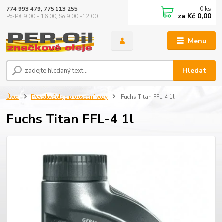
0
ks
774 993 479, 775 113 255
za
Kč 0,00
Po-Pá 9.00 - 16.00, So 9.00 -12.00
Menu
Hledat
Úvod
Převodové oleje pro osobní vozy
Fuchs Titan FFL-4 1l
Fuchs Titan FFL-4 1l