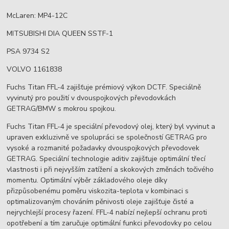
McLaren: MP4-12C
MITSUBISHI DIA QUEEN SSTF-1
PSA 9734 S2
VOLVO 1161838
Fuchs Titan FFL-4 zajišťuje prémiový výkon DCTF. Speciálně
vyvinutý pro použití v dvouspojkových převodovkách
GETRAG/BMW s mokrou spojkou.
Fuchs Titan FFL-4 je speciální převodový olej, který byl vyvinut a
upraven exkluzivně ve spolupráci se společností GETRAG pro
vysoké a rozmanité požadavky dvouspojkových převodovek
GETRAG. Speciální technologie aditiv zajišťuje optimální třecí
vlastnosti i při nejvyšším zatížení a skokových změnách točivého
momentu. Optimální výběr základového oleje díky
přizpůsobenému poměru viskozita-teplota v kombinaci s
optimalizovaným chováním pěnivosti oleje zajišťuje čisté a
nejrychlejší procesy řazení. FFL-4 nabízí nejlepší ochranu proti
opotřebení a tím zaručuje optimální funkci převodovky po celou