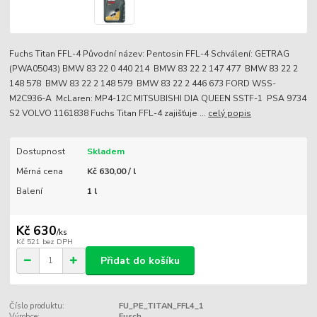
Fuchs Titan FFL-4 Původní název: Pentosin FFL-4 Schválení: GETRAG
(PWA05043) BMW 83 22 0 440 214 BMW 83 22 2 147 477 BMW 83 22 2
148 578 BMW 83 22 2 148 579 BMW 83 22 2 446 673 FORD WSS-
M2C936-A McLaren: MP4-12C MITSUBISHI DIA QUEEN SSTF-1 PSA 9734
S2 VOLVO 1161838 Fuchs Titan FFL-4 zajišťuje ...
celý popis
Dostupnost
Skladem
Měrná cena
Kč 630,00 / l
Balení
1 l
Kč 630
/
ks
Kč 521
bez DPH
Přidat do košíku
Číslo produktu:
FU_PE_TITAN_FFL4_1
Výrobce:
Fusch