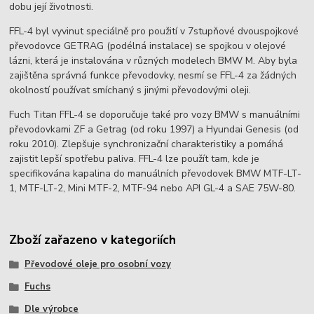
dobu její životnosti.
FFL-4 byl vyvinut speciálně pro použití v 7stupňové dvouspojkové
převodovce GETRAG (podélná instalace) se spojkou v olejové
lázni, která je instalována v různých modelech BMW M. Aby byla
zajištěna správná funkce převodovky, nesmí se FFL-4 za žádných
okolností používat smíchaný s jinými převodovými oleji.
Fuch Titan FFL-4 se doporučuje také pro vozy BMW s manuálními
převodovkami ZF a Getrag (od roku 1997) a Hyundai Genesis (od
roku 2010). Zlepšuje synchronizační charakteristiky a pomáhá
zajistit lepší spotřebu paliva. FFL-4 lze použít tam, kde je
specifikována kapalina do manuálních převodovek BMW MTF-LT-
1, MTF-LT-2, Mini MTF-2, MTF-94 nebo API GL-4 a SAE 75W-80.
Zboží zařazeno v kategoriích
Převodové oleje pro osobní vozy
Fuchs
Dle výrobce