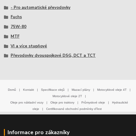
- Pro automatické převodovky
Fuchs
75W-80
MTF
VI a více stupňové
Převodovky dvouspojkové DSG, DCT a TCT
Domů
|
Kontakt
|
Specifikace olejů
|
Mazací plány
|
Motocyklové oleje 4T
|
Motocyklové oleje 2T
|
Oleje pro nákladní vozy
|
Oleje pro traktory
|
Průmyslové oleje
|
Hydraulické
oleje
|
Certifikované obchodní podmínky dTest
Informace pro zákazníky